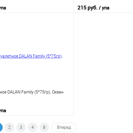
215 руб.
упа
/ упа
В корзину
В корз
 клик
К сравнению
Купить в 1 клик
е
В наличии
В избранное
ое DALAN Family (5*75гр), Океан
упа
В корзину
2
3
4
8
Вперед