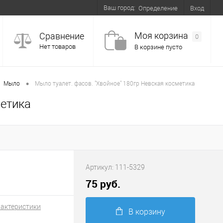
Ваш город:
Вход
Определение
Моя корзина
Сравнение
0
Нет товаров
В корзине пусто
•
Мыло
Мыло туалет. фасов. "Хвойное" 180гр Невская косметика
метика
Артикул:
111-5329
75 руб.
рактеристики
В корзину