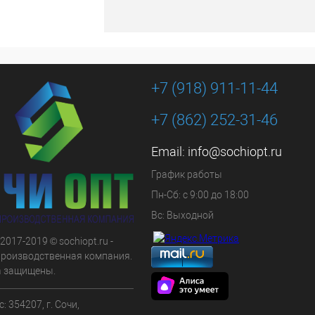
+7 (918) 911-11-44
+7 (862) 252-31-46
Email:
info@sochiopt.ru
График работы
Пн-Сб: с 9:00 до 18:00
Вс: Выходной
 2017-2019 © sochiopt.ru -
производственная компания.
а защищены.
: 354207, г. Сочи,