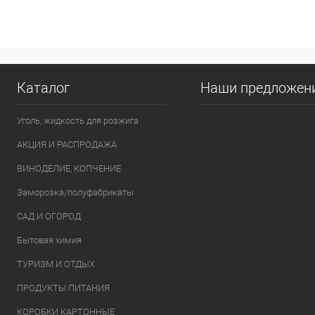
Купить в 1 клик
К сравнению
Купить в 1
В избранное
В наличии
В избранно
Каталог
Наши предложен
Уголь, жидкость для розжига
АКЦИЯ И РАСПРОДАЖА
ВИНОДЕЛИЕ, КОПЧЕНИЕ
Заморозка/полуфабрикаты
САД И ОГОРОД
Бытовая химия
ТУРИЗМ И ОТДЫХ
ПРОДУКТЫ ПИТАНИЯ
КОРОБКИ КАРТОННЫЕ