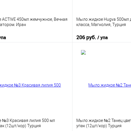
 ACTIVE 450мл жемчужное, Вечная
Мыло жидкое Hugva 500мл 
затором. Иран
класса, Магнолия, Турция
206 руб.
упа
/ упа
В корзину
В корз
 клик
К сравнению
Купить в 1 клик
е
В наличии
В избранное
 №3 Красивая лилия 500 мл
Мыло жидкое №2 Танец цвет
ак (12шт/кор) Турция
упак (12шт/кор) Турция