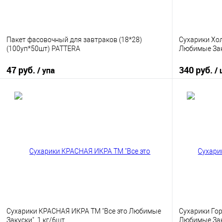
Пакет фасовочный для завтраков (18*28)
Сухарики Хо
(100уп*50шт) PATTERA
Любимые Заку
47 руб.
340 руб.
/ упа
/
В корзину
Купить в 1 клик
К сравнению
Купить в 1
В избранное
В наличии
В избранно
Сухарики КРАСНАЯ ИКРА ТМ "Все это Любимые
Сухарики Гор
Закуски", 1 кг/6шт
Любимые Зак