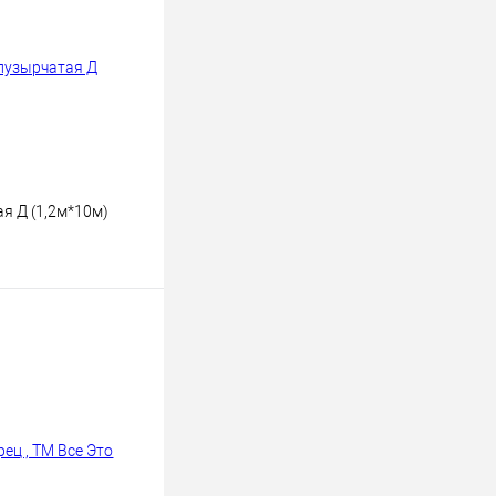
я Д (1,2м*10м)
ину
К сравнению
В наличии