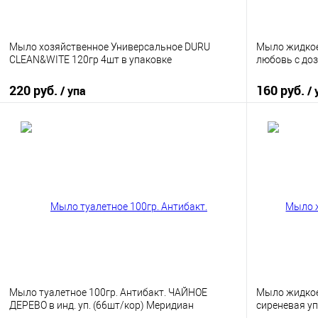
Мыло хозяйственное Универсальное DURU
Мыло жидкое
CLEAN&WITE 120гр 4шт в упаковке
любовь с до
220 руб.
160 руб.
/ упа
/ 
В корзину
Купить в 1 клик
К сравнению
Купить в 1
В избранное
В наличии
В избранно
Мыло туалетное 100гр. Антибакт. ЧАЙНОЕ
Мыло жидкое
ДЕРЕВО в инд. уп. (66шт/кор) Меридиан
сиреневая уп