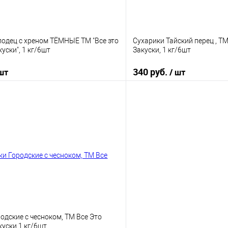
лодец с хреном ТЁМНЫЕ ТМ "Все это
Сухарики Тайский перец , Т
ски", 1 кг/6шт
Закуски, 1 кг/6шт
340 руб.
 шт
/ шт
В корзину
В корз
 клик
К сравнению
Купить в 1 клик
е
В наличии
В избранное
одские с чесноком, ТМ Все Это
уски 1 кг/6шт