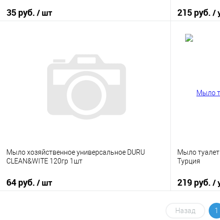
35 руб.
215 руб.
/ шт
/ 
В корзину
Купить в 1 клик
К сравнению
Купить в 1
В избранное
В наличии
В избранно
Мыло хозяйственное универсальное DURU
Мыло туалетн
CLEAN&WITE 120гр 1шт
Турция
64 руб.
219 руб.
/ шт
/ 
В корзину
Назад
1