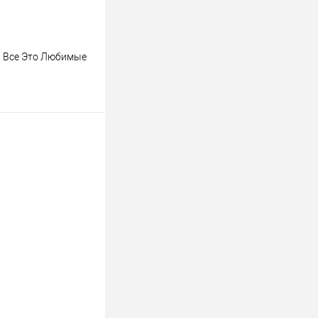
М Все Это Любимые
ину
К сравнению
В наличии