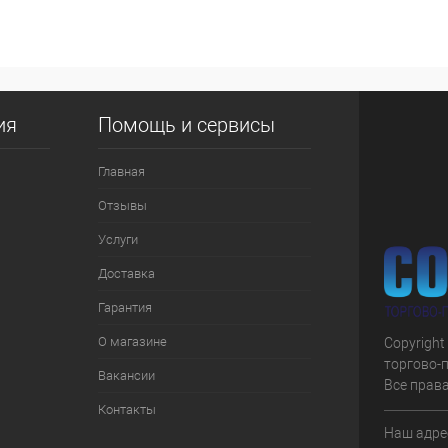
 клик
К сравнению
е
В наличии
ия
Помощь и сервисы
Главная
Отзывы
Услуги
Доставка
Гарантия
О магазине
Copyright
торгово-
Вакансии
Все прав
Контакты
Наш адрес