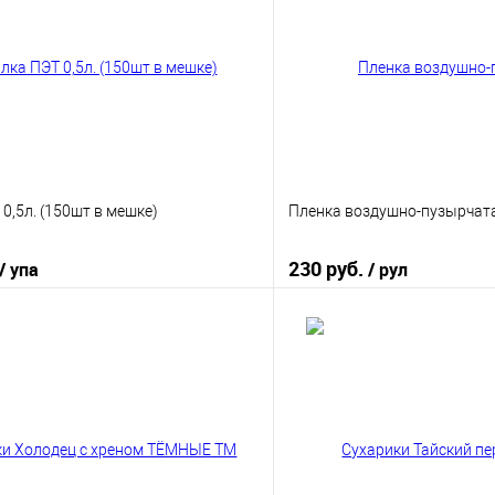
0,5л. (150шт в мешке)
Пленка воздушно-пузырчата
230 руб.
/ упа
/ рул
В корзину
В корз
 клик
К сравнению
Купить в 1 клик
е
В наличии
В избранное