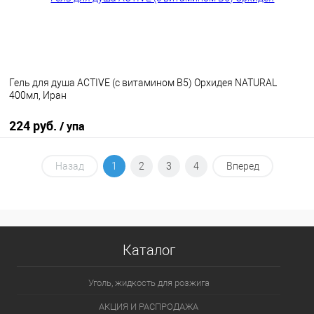
Гель для душа ACTIVE (с витамином В5) Орхидея NATURAL
400мл, Иран
224 руб.
/ упа
В корзину
Назад
1
2
3
4
Вперед
В избранное
В наличии
Каталог
Уголь, жидкость для розжига
АКЦИЯ И РАСПРОДАЖА