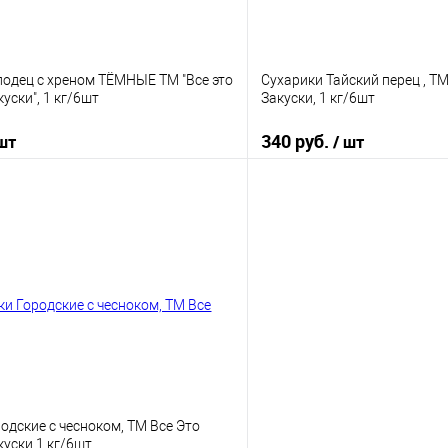
лодец с хреном ТЁМНЫЕ ТМ "Все это
Сухарики Тайский перец , Т
ски", 1 кг/6шт
Закуски, 1 кг/6шт
340 руб.
 шт
/ шт
В корзину
В корз
 клик
К сравнению
Купить в 1 клик
е
В наличии
В избранное
одские с чесноком, ТМ Все Это
уски 1 кг/6шт