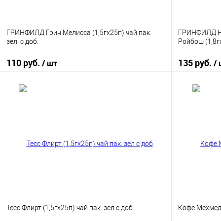
ГРИНФИЛД Грин Мелисса (1,5гх25п) чай пак.
ГРИНФИЛД Не
зел. с доб.
Ройбош (1,8г
110 руб.
135 руб.
/ шт
/
В корзину
Купить в 1 клик
К сравнению
Купить в 1
В избранное
В наличии
В избранно
Тесс Флирт (1,5гх25п) чай пак. зел с доб
Кофе Мехмед