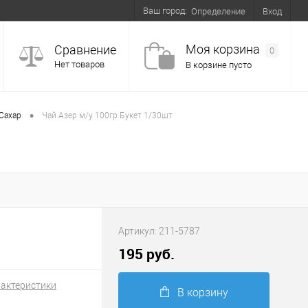
Ваш город:
Вход
Определение
Моя корзина
Сравнение
0
Нет товаров
В корзине пусто
•
Сахар
Чай Азер м/у 100гр Букет 1/30шт
Артикул:
211-5787
195 руб.
рактеристики
В корзину