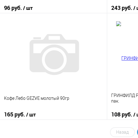
96 руб.
243 руб.
/ шт
/
В корзину
Купить в 1 клик
К сравнению
Купить в 1
В избранное
В наличии
В избранно
ГРИНФИЛД Ри
Кофе Лебо GEZVE молотый 90гр
пак.
165 руб.
108 руб.
/ шт
/
В корзину
Назад