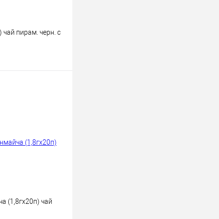
 чай пирам. черн. с
ину
К сравнению
В наличии
 (1,8гх20п) чай