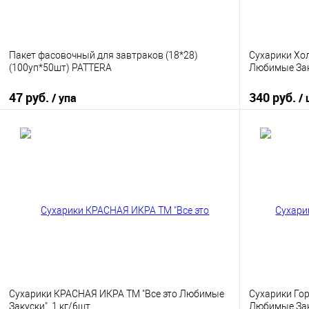
Пакет фасовочный для завтраков (18*28)
Сухарики Хо
(100уп*50шт) PATTERA
Любимые Заку
47 руб.
340 руб.
/ упа
/
В корзину
Купить в 1 клик
К сравнению
Купить в 1
В избранное
В наличии
В избранно
Сухарики КРАСНАЯ ИКРА ТМ "Все это Любимые
Сухарики Гор
Закуски", 1 кг/6шт
Любимые Зак