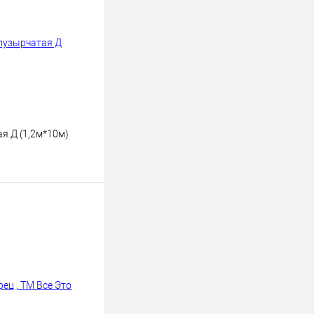
я Д (1,2м*10м)
ину
К сравнению
В наличии