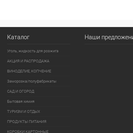
Купить в 1 клик
К сравнению
Купить в 1
В избранное
В наличии
В избранно
Каталог
Наши предложен
Уголь, жидкость для розжига
АКЦИЯ И РАСПРОДАЖА
ВИНОДЕЛИЕ, КОПЧЕНИЕ
Заморозка/полуфабрикаты
САД И ОГОРОД
Бытовая химия
ТУРИЗМ И ОТДЫХ
ПРОДУКТЫ ПИТАНИЯ
КОРОБКИ КАРТОННЫЕ