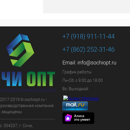
+7 (918) 911-11-44
+7 (862) 252-31-46
Email:
info@sochiopt.ru
График работы
Пн-Сб: с 9:00 до 18:00
Вс: Выходной
 2017-2019 © sochiopt.ru -
производственная компания.
а защищены.
: 354207, г. Сочи,