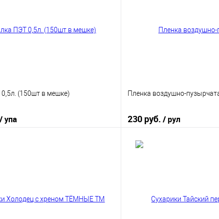
0,5л. (150шт в мешке)
Пленка воздушно-пузырчата
230 руб.
/ упа
/ рул
В корзину
В корз
 клик
К сравнению
Купить в 1 клик
е
В наличии
В избранное