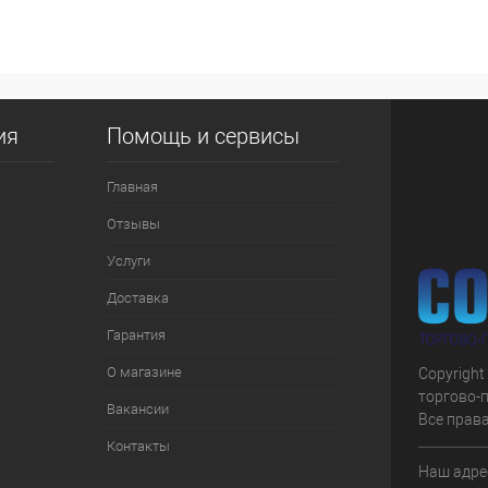
 клик
К сравнению
е
В наличии
ия
Помощь и сервисы
Главная
Отзывы
Услуги
Доставка
Гарантия
О магазине
Copyright
торгово-
Вакансии
Все прав
Контакты
Наш адрес