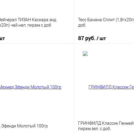
йчерал ТИЗАН Каскара энд
Тесс Банана Сплит (1,8гх20п)
х20п) чай.нап. пирам с доб
доб.
87 руб.
 шт
/ шт
В корзину
В корз
 клик
К сравнению
Купить в 1 клик
е
В наличии
В избранное
ГРИНФИЛД Классик Генмайча
 Эфенди Молотый 100гр
пирам.зел. с доб.