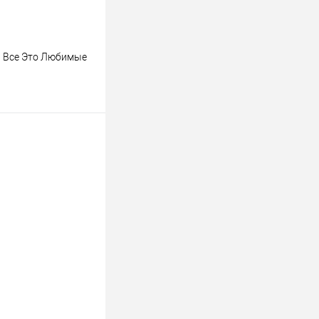
М Все Это Любимые
ину
К сравнению
В наличии