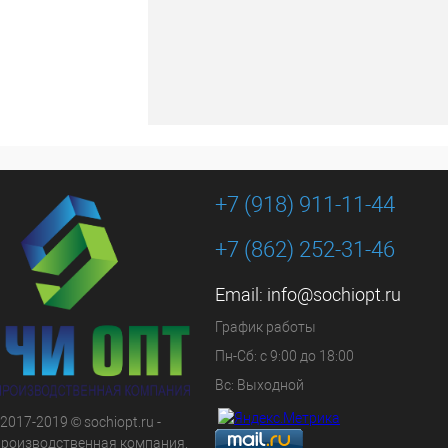
+7 (918) 911-11-44
+7 (862) 252-31-46
Email:
info@sochiopt.ru
График работы
Пн-Сб: с 9:00 до 18:00
Вс: Выходной
 2017-2019 © sochiopt.ru -
производственная компания.