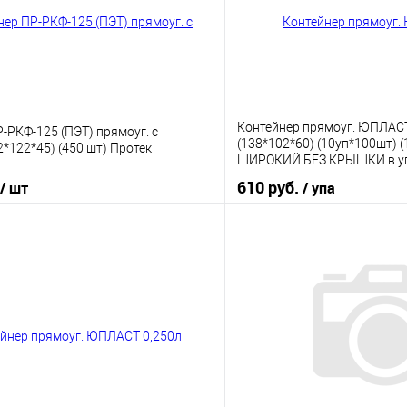
Контейнер прямоуг. ЮПЛАСТ
-РКФ-125 (ПЭТ) прямоуг. с
(138*102*60) (10уп*100шт)
*122*45) (450 шт) Протек
ШИРОКИЙ БЕЗ КРЫШКИ в уп
610 руб.
/ шт
/ упа
В корзину
В корз
 клик
К сравнению
Купить в 1 клик
е
В наличии
В избранное