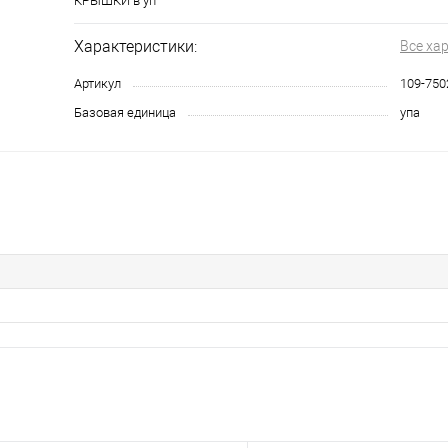
КРЫШКИ в уп
Характеристики:
Все ха
Артикул
109-750
Базовая единица
упа