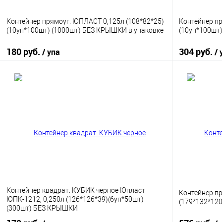
Контейнер прямоуг. ЮПЛАСТ 0,125л (108*82*25)
Контейнер пр
(10уп*100шт) (1000шт) БЕЗ КРЫШКИ в упаковке
(10уп*100шт)
180 руб.
304 руб.
/ упа
/ 
В корзину
Купить в 1 клик
К сравнению
Купить в 1
В избранное
В наличии
В избранно
Контейнер квадрат. КУБИК черное Юпласт
Контейнер п
ЮПК-1212, 0,250л (126*126*39)(6уп*50шт)
(179*132*120
(300шт) БЕЗ КРЫШКИ