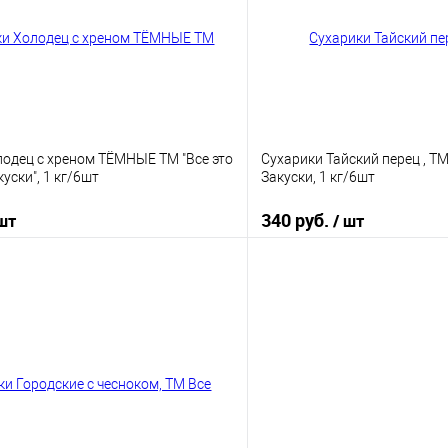
е
В наличии
В избранное
лодец с хреном ТЁМНЫЕ ТМ "Все это
Сухарики Тайский перец , Т
ски", 1 кг/6шт
Закуски, 1 кг/6шт
340 руб.
 шт
/ шт
В корзину
В корз
 клик
К сравнению
Купить в 1 клик
е
В наличии
В избранное