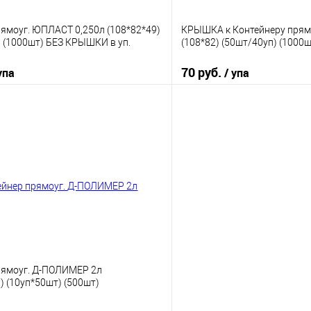
ямоуг. ЮПЛАСТ 0,250л (108*82*49)
КРЫШКА к Контейнеру прям
 (1000шт) БЕЗ КРЫШКИ в уп.
(108*82) (50шт/40уп) (1000шт
70 руб.
упа
/ упа
В корзину
В корз
 клик
К сравнению
Купить в 1 клик
е
В наличии
В избранное
рямоуг. Д-ПОЛИМЕР 2л
) (10уп*50шт) (500шт)