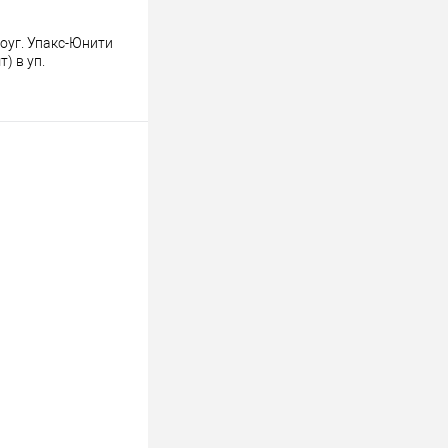
оуг. Упакс-Юнити
) в уп.
ину
К сравнению
В наличии