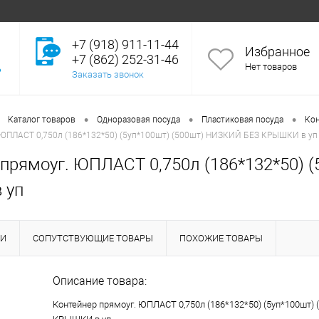
+7 (918) 911-11-44
Избранное
+7 (862) 252-31-46
Нет товаров
Заказать звонок
•
•
•
Каталог товаров
Одноразовая посуда
Пластиковая посуда
Ко
 ЮПЛАСТ 0,750л (186*132*50) (5уп*100шт) (500шт) НИЗКИЙ БЕЗ КРЫШКИ в уп
 прямоуг. ЮПЛАСТ 0,750л (186*132*50) 
 уп
КИ
СОПУТСТВУЮЩИЕ ТОВАРЫ
ПОХОЖИЕ ТОВАРЫ
Описание товара:
Контейнер прямоуг. ЮПЛАСТ 0,750л (186*132*50) (5уп*100шт)