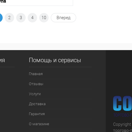
упа
В корзину
2
3
4
10
Вперед
 клик
К сравнению
е
В наличии
ия
Помощь и сервисы
Главная
Отзывы
Услуги
Доставка
Гарантия
О магазине
Copyright
торгово-