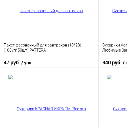
В избранное
В наличии
В избранно
Пакет фасовочный для завтраков (18*28)
Сухарики Хо
(100уп*50шт) PATTERA
Любимые Заку
47 руб.
340 руб.
/ упа
/
В корзину
Купить в 1 клик
К сравнению
Купить в 1
В избранное
В наличии
В избранно