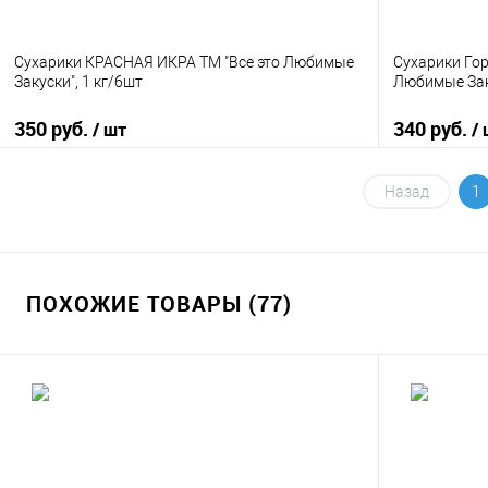
Сухарики КРАСНАЯ ИКРА ТМ "Все это Любимые
Сухарики Гор
Закуски", 1 кг/6шт
Любимые Зак
350 руб.
340 руб.
/ шт
/
В корзину
Назад
1
Купить в 1 клик
К сравнению
Купить в 1
В избранное
В наличии
В избранно
ПОХОЖИЕ ТОВАРЫ (77)