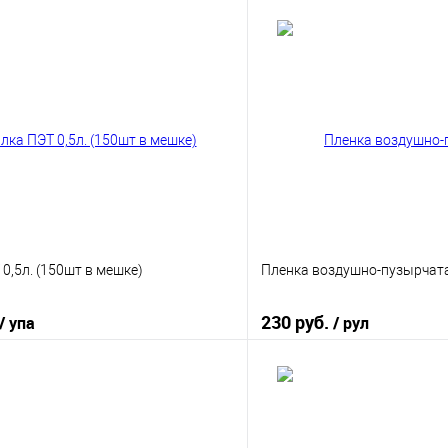
0,5л. (150шт в мешке)
Пленка воздушно-пузырчата
230 руб.
/ упа
/ рул
В корзину
В корз
 клик
К сравнению
Купить в 1 клик