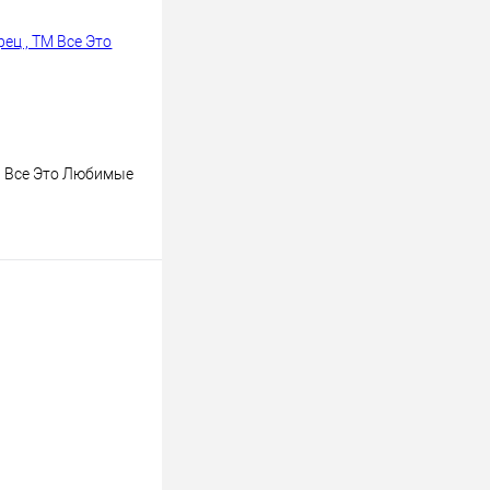
В наличии
М Все Это Любимые
ину
К сравнению
В наличии