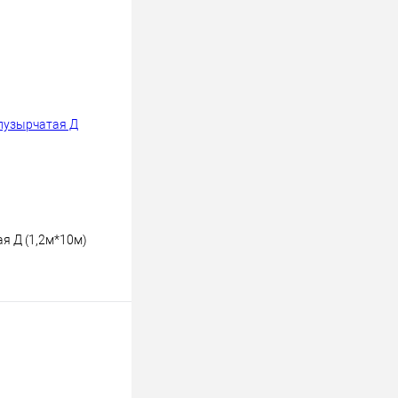
я Д (1,2м*10м)
ину
К сравнению