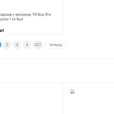
одские с чесноком, ТМ Все Это
уски 1 кг/6шт
 шт
В корзину
2
3
4
327
Вперед
 клик
К сравнению
е
В наличии