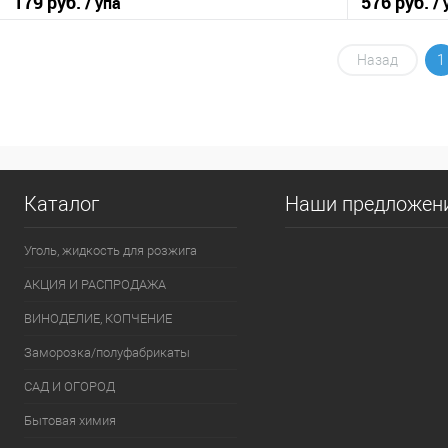
179 руб.
576 руб.
/ упа
/ 
В корзину
Назад
1
Купить в 1 клик
К сравнению
Купить в 1
В избранное
В наличии
В избранно
Каталог
Наши предложен
Уголь, жидкость для розжига
АКЦИЯ И РАСПРОДАЖА
ВИНОДЕЛИЕ, КОПЧЕНИЕ
Заморозка/полуфабрикаты
САД И ОГОРОД
Бытовая химия