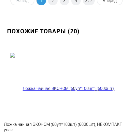
В корзину
Назад
1
2
3
4
327
Вперед
В избранное
В наличии
ПОХОЖИЕ ТОВАРЫ (20)
Ложка чайная ЭКОНОМ (60уп*100шт) (6000шт), НЕКОМПАКТ
упак