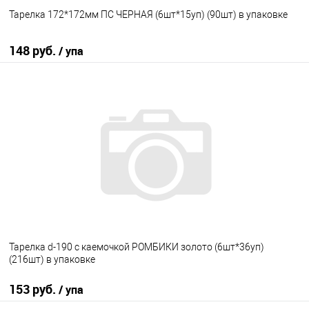
Тарелка 172*172мм ПС ЧЕРНАЯ (6шт*15уп) (90шт) в упаковке
148 руб.
/ упа
В корзину
В избранное
В наличии
Тарелка d-190 с каемочкой РОМБИКИ золото (6шт*36уп)
(216шт) в упаковке
153 руб.
/ упа