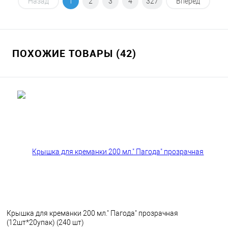
В корзину
Назад
1
2
3
4
327
Вперед
В избранное
В наличии
ПОХОЖИЕ ТОВАРЫ (42)
Крышка для креманки 200 мл." Пагода" прозрачная
(12шт*20упак) (240 шт)