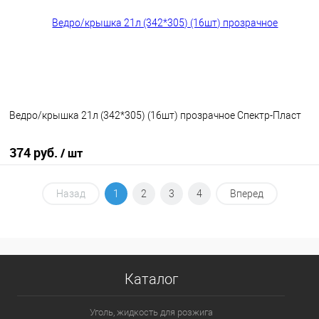
Ведро/крышка 21л (342*305) (16шт) прозрачное Спектр-Пласт
374 руб.
/ шт
В корзину
Назад
1
2
3
4
Вперед
В избранное
В наличии
Каталог
Уголь, жидкость для розжига