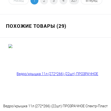
В корзину
Назад
1
2
3
4
327
Вперед
В избранное
В наличии
ПОХОЖИЕ ТОВАРЫ (29)
Ведро/крышка 11л (272*266) (22шт) ПРОЗРАЧНОЕ Спектр-Пласт