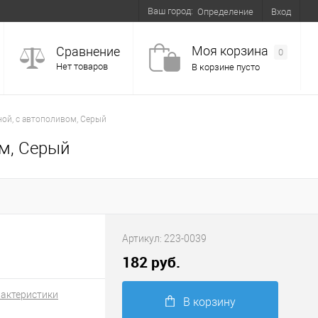
Ваш город:
Вход
Определение
Моя корзина
Сравнение
0
Нет товаров
В корзине пусто
ной, с автополивом, Серый
ом, Серый
Артикул:
223-0039
182 руб.
рактеристики
В корзину