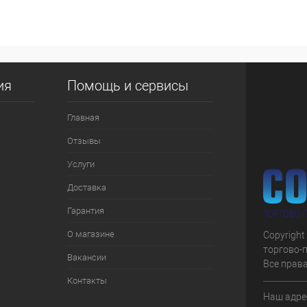
 клик
К сравнению
е
В наличии
ия
Помощь и сервисы
Главная
Отзывы
Услуги
Доставка
Гарантия
О магазине
Copyright
торгово-
Вакансии
Все прав
Контакты
Наш адрес