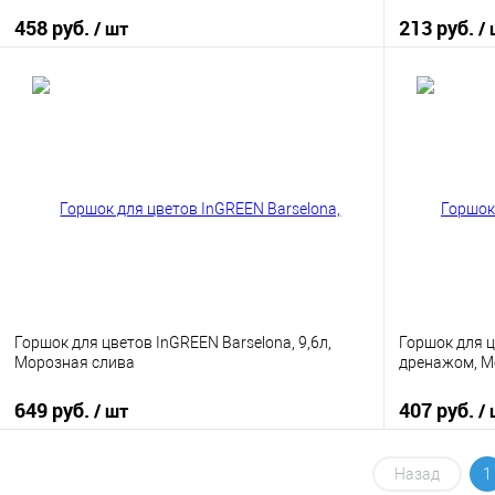
458 руб.
213 руб.
/ шт
/
В корзину
Купить в 1 клик
К сравнению
Купить в 1
В избранное
В наличии
В избранно
Горшок для цветов InGREEN Barselona, 9,6л,
Горшок для ц
Морозная слива
дренажом, М
649 руб.
407 руб.
/ шт
/
В корзину
Назад
1