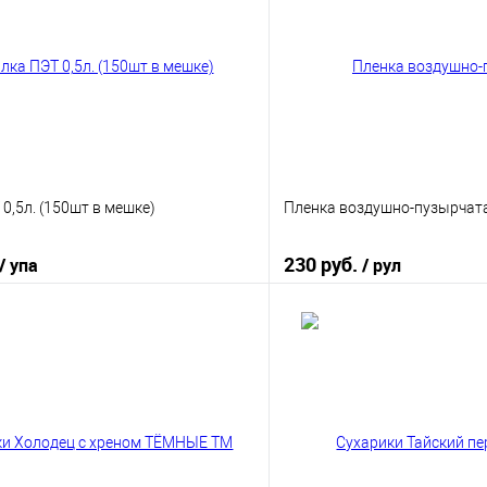
0,5л. (150шт в мешке)
Пленка воздушно-пузырчата
230 руб.
/ упа
/ рул
В корзину
В корз
 клик
К сравнению
Купить в 1 клик
е
В наличии
В избранное