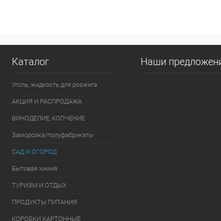
Купить в 1 клик
К сравнению
Купить в 1
В избранное
В наличии
В избранно
Каталог
Наши предложен
Уголь, жидкость для розжига
АКЦИЯ И РАСПРОДАЖА
ВИНОДЕЛИЕ, КОПЧЕНИЕ
Заморозка/полуфабрикаты
САД И ОГОРОД
Бытовая химия
ТУРИЗМ И ОТДЫХ
ПРОДУКТЫ ПИТАНИЯ
КОРОБКИ КАРТОННЫЕ