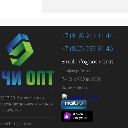
+7 (918) 911-11-44
+7 (862) 252-31-46
Email:
info@sochiopt.ru
График работы
Пн-Сб: с 9:00 до 18:00
Вс: Выходной
 2017-2019 © sochiopt.ru -
производственная компания.
а защищены.
: 354207, г. Сочи,