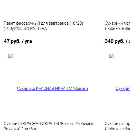
Пакет фасовочный для завтраков (18*28)
Сухарики Хо
(100уп*50шт) PATTERA
Любимые Заку
47 руб.
340 руб.
/ упа
/
В корзину
Купить в 1 клик
К сравнению
Купить в 1
В избранное
В наличии
В избранно
Сухарики КРАСНАЯ ИКРА ТМ "Все это Любимые
Сухарики Гор
Закуски", 1 кг/6шт
Любимые Зак