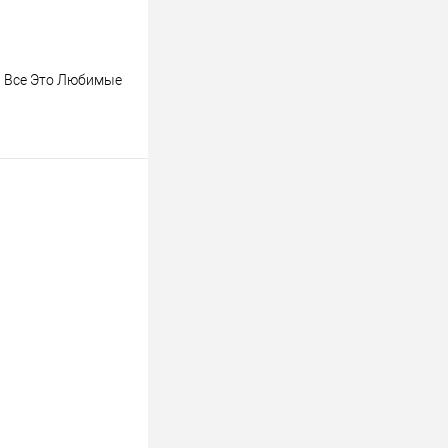
М Все Это Любимые
ину
К сравнению
В наличии