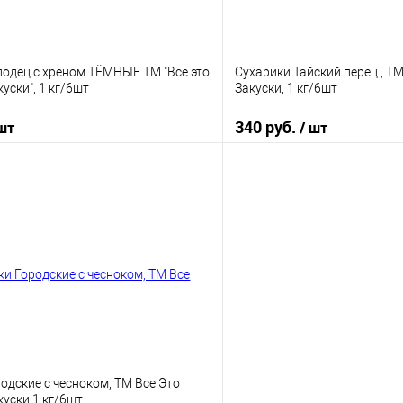
лодец с хреном ТЁМНЫЕ ТМ "Все это
Сухарики Тайский перец , Т
ски", 1 кг/6шт
Закуски, 1 кг/6шт
340 руб.
 шт
/ шт
В корзину
В корз
 клик
К сравнению
Купить в 1 клик
е
В наличии
В избранное
одские с чесноком, ТМ Все Это
уски 1 кг/6шт