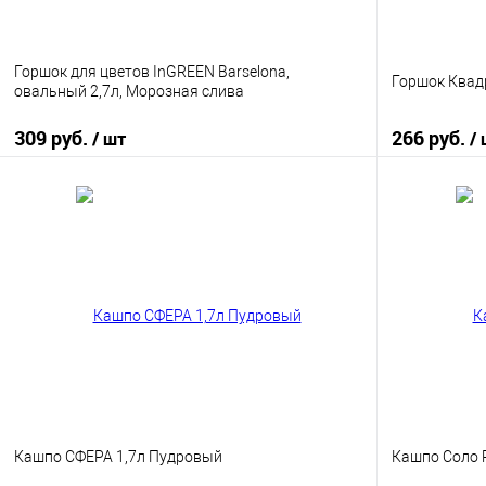
Горшок для цветов InGREEN Barselona,
Горшок Квадр
овальный 2,7л, Морозная слива
309 руб.
266 руб.
/ шт
/
В корзину
Купить в 1 клик
К сравнению
Купить в 1
В избранное
В наличии
В избранно
Кашпо СФЕРА 1,7л Пудровый
Кашпо Соло R