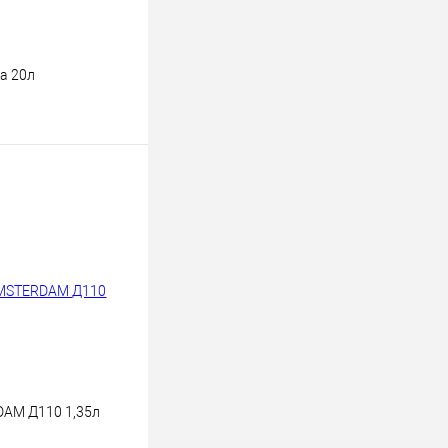
а 20л
ину
К сравнению
В наличии
DAM Д110 1,35л