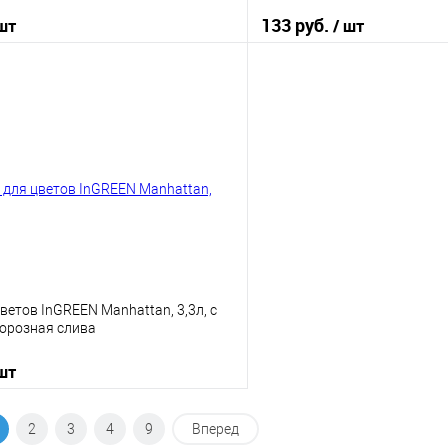
133 руб.
 шт
/ шт
В корзину
В корз
 клик
К сравнению
Купить в 1 клик
е
В наличии
В избранное
ветов InGREEN Manhattan, 3,3л, с
орозная слива
 шт
В корзину
2
3
4
9
Вперед