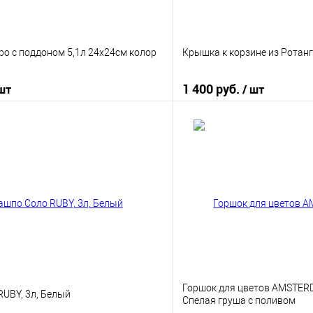
о с поддоном 5,1л 24х24см колор
Крышка к корзине из Ротанг
1 400 руб.
 шт
/ шт
В корзину
В корз
 клик
К сравнению
Купить в 1 клик
е
В наличии
В избранное
Горшок для цветов AMSTER
UBY, 3л, Белый
Спелая груша с поливом