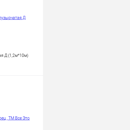
я Д (1,2м*10м)
ину
К сравнению
В наличии