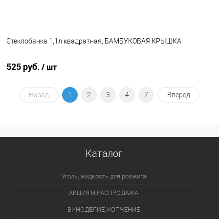
Стеклобанка 1,1л квадратная, БАМБУКОВАЯ КРЫШКА
525 руб.
/ шт
В корзину
Назад
1
2
3
4
7
Вперед
В избранное
В наличии
Каталог
Уголь, жидкость для розжига
АКЦИЯ И РАСПРОДАЖА
ВИНОДЕЛИЕ, КОПЧЕНИЕ