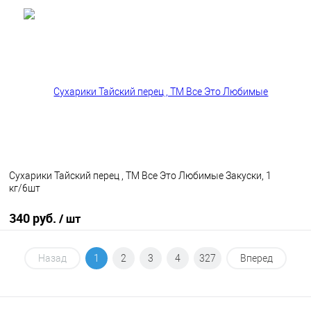
В корзину
В избранное
В наличии
Сухарики Тайский перец , ТМ Все Это Любимые Закуски, 1
кг/6шт
340 руб.
/ шт
В корзину
Назад
1
2
3
4
327
Вперед
В избранное
В наличии