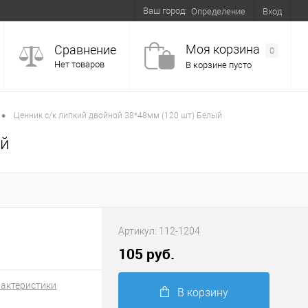
Ваш город:
Вход
Определение
Моя корзина
Сравнение
0
Нет товаров
В корзине пусто
•
Ценник с/к липкий двойной 38*48мм (120 шт) Белый
ый
Артикул:
112-1204
105 руб.
рактеристики
В корзину