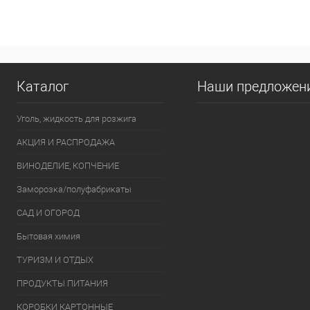
Купить в 1 клик
К сравнению
Купить в 1
В избранное
В наличии
В избранно
Каталог
Наши предложен
Уголь, жидкость для розжига
АКЦИЯ И РАСПРОДАЖА
ВИНОДЕЛИЕ, КОПЧЕНИЕ
Заморозка/полуфабрикаты
САД И ОГОРОД
Бытовая химия
ТУРИЗМ И ОТДЫХ
ПРОДУКТЫ ПИТАНИЯ
КОРОБКИ КАРТОННЫЕ