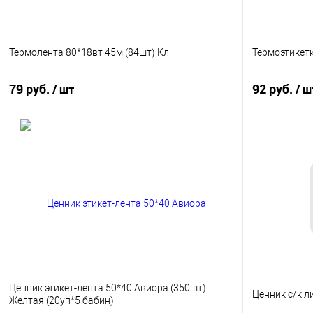
Термолента 80*18вт 45м (84шт) Кл
Термоэтикетк
79 руб.
92 руб.
/ шт
/ ш
В корзину
Купить в 1 клик
К сравнению
Купить в 1
В избранное
В наличии
В избранно
Ценник этикет-лента 50*40 Авиора (350шт)
Ценник с/к л
Желтая (20уп*5 бабин)