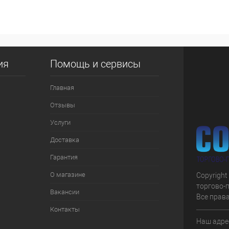
 клик
К сравнению
е
В наличии
ия
Помощь и сервисы
Главная
Отзывы
Услуги
Доставка
Гарантия
О магазине
Copyright
торгово-
Вакансии
Все прав
Контакты
Наш адрес