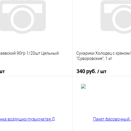
аевский 90гр 1/20шт Цельный
Сухарики Холодец с хрено
"Суворовские", 1 кг
340 руб.
 шт
/ шт
В корзину
В корз
 клик
К сравнению
Купить в 1 клик
е
В наличии
В избранное