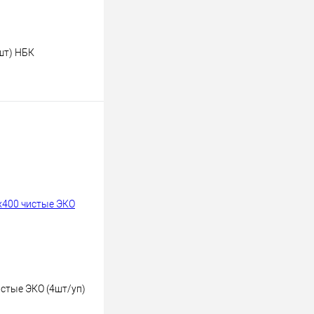
шт) НБК
ину
К сравнению
В наличии
стые ЭКО (4шт/уп)