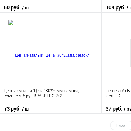
50 руб.
104 руб.
/ шт
/
В корзину
Купить в 1 клик
К сравнению
Купить в 1
В избранное
В наличии
В избранно
Ценник малый "Цена" 30*20мм, самокл,
Ценник с/к Б
комплект 5 рул BRAUBERG 2/2
желтый
73 руб.
37 руб.
/ шт
/ р
В корзину
Назад