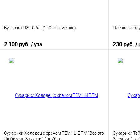
Бутылка ПЭТ 0,5л. (150шт в мешке)
Пленка возд
2 100 руб.
230 руб.
/ упа
/ 
В корзину
Купить в 1 клик
К сравнению
Купить в 1
В избранное
В наличии
В избранно
Сухарики Холодец с хреном ТЁМНЫЕ ТМ "Все это
Сухарики Тай
Любимые Закуски", 1 кг/6шт
Закуски, 1 к