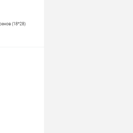
раков (18*28)
ину
К сравнению
В наличии