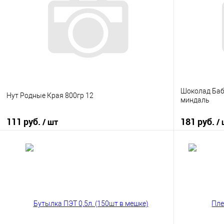
Шоколад Баб
Нут Родные Края 800гр 12
миндаль
111 руб.
181 руб.
/ шт
/
В корзину
Купить в 1 клик
К сравнению
Купить в 1
В избранное
В наличии
В избранно