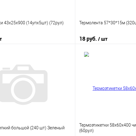
и 43х25х900 (14упх5шт) (72рул)
Термолента 57*30*15м (320
18 руб.
т
/ шт
В корзину
В корз
 клик
К сравнению
Купить в 1 клик
е
В наличии
В избранное
Термоэтикетки 58х60х400 чи
ипкий большой (240 шт) Зеленый
(60рул)