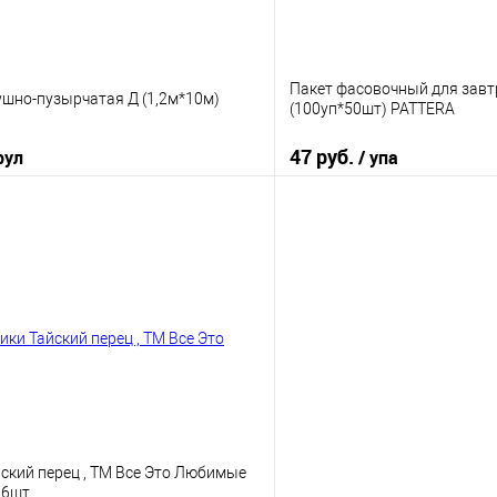
Пакет фасовочный для завт
ушно-пузырчатая Д (1,2м*10м)
(100уп*50шт) PATTERA
47 руб.
рул
/ упа
В корзину
В корз
 клик
К сравнению
Купить в 1 клик
е
В наличии
В избранное
ский перец , ТМ Все Это Любимые
г/6шт