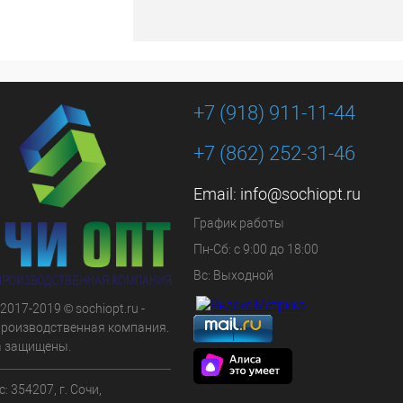
+7 (918) 911-11-44
+7 (862) 252-31-46
Email:
info@sochiopt.ru
График работы
Пн-Сб: с 9:00 до 18:00
Вс: Выходной
 2017-2019 © sochiopt.ru -
производственная компания.
а защищены.
: 354207, г. Сочи,