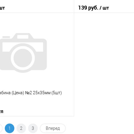
139 руб.
 шт
/ шт
В корзину
В корз
 клик
К сравнению
Купить в 1 клик
е
В наличии
В избранное
абина (Цена) №2 25х35мм (5шт)
ул
В корзину
1
2
3
Вперед