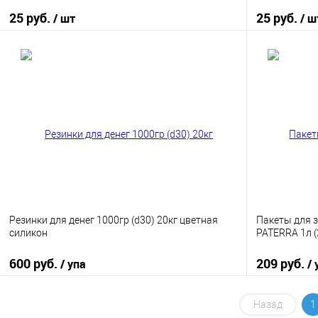
25 руб.
25 руб.
/ шт
/ ш
В корзину
Купить в 1 клик
К сравнению
Купить в 1
В избранное
В наличии
В избранно
Резинки для денег 1000гр (d30) 20кг цветная
Пакеты для 
силикон
PATERRA 1л 
600 руб.
209 руб.
/ упа
/ 
В корзину
Назад
1