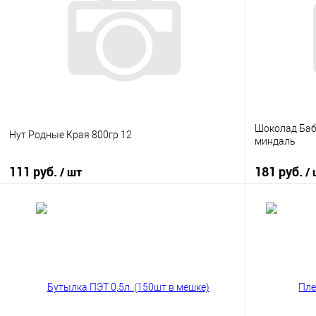
Шоколад Баб
Нут Родные Края 800гр 12
миндаль
111 руб.
181 руб.
/ шт
/
В корзину
Купить в 1 клик
К сравнению
Купить в 1
В избранное
В наличии
В избранно