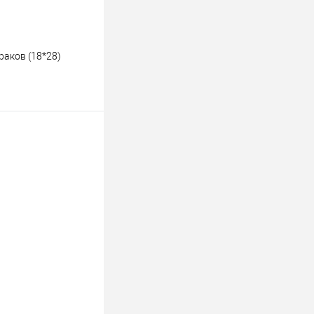
раков (18*28)
ину
К сравнению
В наличии