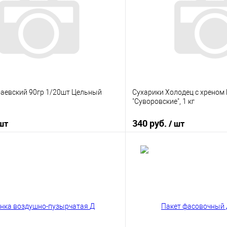
аевский 90гр 1/20шт Цельный
Сухарики Холодец с хрено
"Суворовские", 1 кг
340 руб.
 шт
/ шт
В корзину
В корз
 клик
К сравнению
Купить в 1 клик
е
В наличии
В избранное