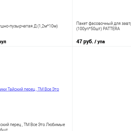
Пакет фасовочный для завт
ушно-пузырчатая Д (1,2м*10м)
(100уп*50шт) PATTERA
47 руб.
рул
/ упа
В корзину
В корз
 клик
К сравнению
Купить в 1 клик
е
В наличии
В избранное
ский перец , ТМ Все Это Любимые
г/6шт