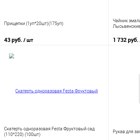
Чайник эмали
Прищепки (1уп*20шт)(175уп)
Лысьвенские
43 руб.
1 732 руб.
/ шт
В корзину
Купить в 1 клик
К сравнению
Купить в 1
В избранное
В наличии
В избранно
Скатерть одноразовая Festa Фруктовый сад
Рукав для за
(110*220) (100шт)