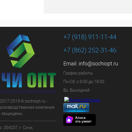
+7 (918) 911-11-44
+7 (862) 252-31-46
Email:
info@sochiopt.ru
График работы
Пн-Сб: с 9:00 до 18:00
Вс: Выходной
 2017-2019 © sochiopt.ru -
производственная компания.
а защищены.
: 354207, г. Сочи,