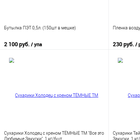
Бутылка ПЭТ 0,5л. (150шт в мешке)
Пленка возд
2 100 руб.
230 руб.
/ упа
/ 
В корзину
Купить в 1 клик
К сравнению
Купить в 1
В избранное
В наличии
В избранно
Сухарики Холодец с хреном ТЁМНЫЕ ТМ "Все это
Сухарики Тай
Любимые Закуски", 1 кг/6шт
Закуски, 1 к