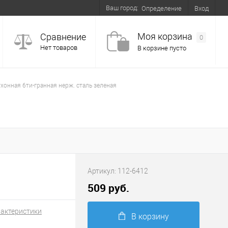
Ваш город:
Вход
Определение
Моя корзина
Сравнение
0
Нет товаров
В корзине пусто
ухонная 6ти-гранная нерж. сталь зеленая
Артикул:
112-6412
509 руб.
рактеристики
В корзину