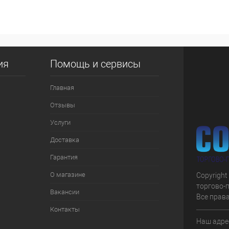
 клик
К сравнению
е
В наличии
ия
Помощь и сервисы
Главная
Отзывы
Услуги
Доставка
Гарантия
О магазине
Copyright
торгово-
Вакансии
Все прав
Контакты
Наш адрес