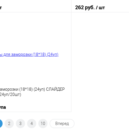
262 руб.
т
/ шт
В корзину
В корз
 клик
К сравнению
Купить в 1 клик
е
В наличии
В избранное
заморозки (18*18) (24уп) СЛАЙДЕР
(24уп/20шт)
упа
В корзину
2
3
4
10
Вперед