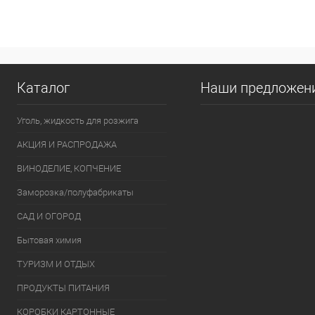
Купить в 1 клик
К сравнению
Купить в 1
В избранное
В наличии
В избранно
Каталог
Наши предложен
Уголь, жидкость для розжига
АКЦИЯ И РАСПРОДАЖА
ВИНОДЕЛИЕ, КОПЧЕНИЕ
Заморозка/полуфабрикаты
САД И ОГОРОД
Бытовая химия
ТУРИЗМ И ОТДЫХ
ПРОДУКТЫ ПИТАНИЯ
КОРОБКИ КАРТОННЫЕ