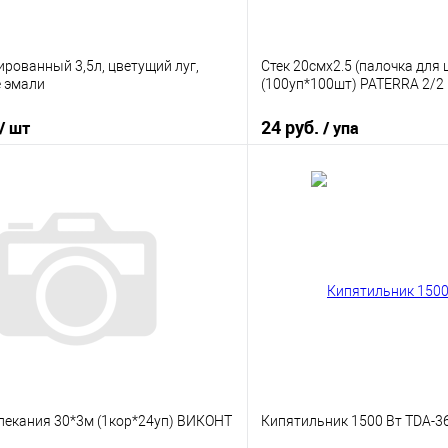
рованный 3,5л, цветущий луг,
Стек 20смx2.5 (палочка для
 эмали
(100уп*100шт) PATERRA 2/2
24 руб.
/ шт
/ упа
В корзину
В корз
 клик
К сравнению
Купить в 1 клик
е
В наличии
В избранное
пекания 30*3м (1кор*24уп) ВИКОНТ
Кипятильник 1500 Вт TDA-3