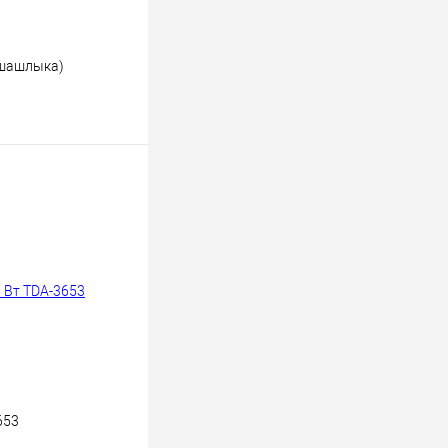
 шашлыка)
ину
К сравнению
В наличии
653