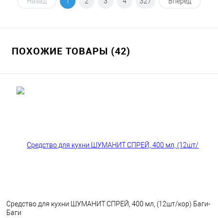
В корзину
Назад
1
2
3
4
327
Вперед
В избранное
В наличии
ПОХОЖИЕ ТОВАРЫ (42)
Средство для кухни ШУМАНИТ СПРЕЙ, 400 мл, (12шт/кор) Баги-
Баги