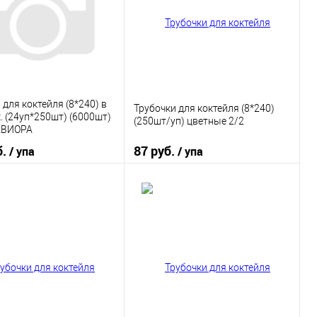
 для коктейля (8*240) в
Трубочки для коктейля (8*240)
к. (24уп*250шт) (6000шт)
(250шт/уп) цветные 2/2
АВИОРА
б.
87 руб.
/ упа
/ упа
В корзину
В корзину
 в 1 клик
К сравнению
Купить в 1 клик
К сравнению
ранное
В наличии
В избранное
В наличии