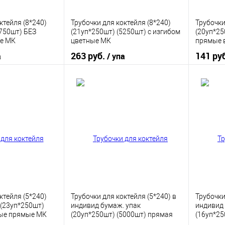
ктейля (8*240)
Трубочки для коктейля (8*240)
Трубочки
5750шт) БЕЗ
(21уп*250шт) (5250шт) с изгибом
(20уп*25
е МК
цветные МК
прямые в
263 руб.
141 ру
а
/ упа
корзину
В корзину
ик
К сравнению
Купить в 1 клик
К сравнению
Купить
В наличии
В избранное
В наличии
В изб
ктейля (5*240)
Трубочки для коктейля (5*240) в
Трубочки
(23уп*250шт)
индивид бумаж. упак
индивид 
ные прямые МК
(20уп*250шт) (5000шт) прямая
(16уп*25
черная
прямая