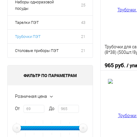
Наборы одноразовой
25
посуды
Тарелки ПЭТ
43
Трубочки ПЭТ
21
Трубочки для с
Столовые приборы ПЭТ
21
(8*38) (500шт/8
965 руб.
/ уп
ФИЛЬТР ПО ПАРАМЕТРАМ
В 
Розничная цена
Купить в 1 кл
От
До
В избранное