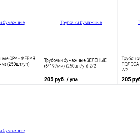
ик
К сравнению
Купить в 1 клик
К сравнению
Купить
В наличии
В избранное
В наличии
В изб
жные ОРАНЖЕВАЯ
Трубочк
Трубочки бумажные ЗЕЛЕНЫЕ
м) (250шт/уп)
ПОЛОСА 
(6*197мм) (250шт/уп) 2/2
2/2
205 руб.
205 ру
а
/ упа
корзину
В корзину
ик
К сравнению
Купить в 1 клик
К сравнению
Купить
В наличии
В избранное
В наличии
В изб