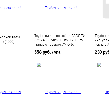
Трубочки для коктейля БАБЛ ТИ
Трубочки
ахарной ваты
(12*240) (5уп*250шт) (1250шт)
инд. упа
уп) (4000)
прямые прозрач. AVIORA
черные 
558 руб.
230 ру
а
/ упа
корзину
В корзину
ик
К сравнению
Купить в 1 клик
К сравнению
Купить
В наличии
В избранное
В наличии
В изб