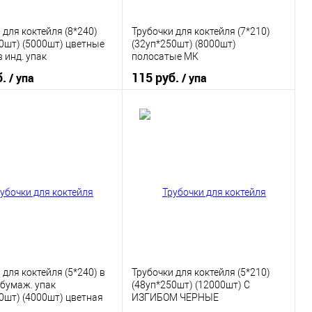
 для коктейля (8*240)
Трубочки для коктейля (7*210)
0шт) (5000шт) цветные
(32уп*250шт) (8000шт)
 инд. упак
полосатые МК
б.
115 руб.
/ упа
/ упа
В корзину
В корзину
 в 1 клик
К сравнению
Купить в 1 клик
К сравнению
ранное
В наличии
В избранное
В наличии
 для коктейля (5*240) в
Трубочки для коктейля (5*210)
бумаж. упак
(48уп*250шт) (12000шт) С
0шт) (4000шт) цветная
ИЗГИБОМ ЧЕРНЫЕ