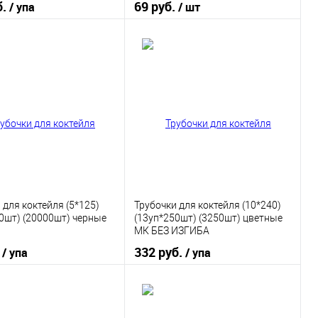
б.
69 руб.
/ упа
/ шт
В корзину
В корзину
 в 1 клик
К сравнению
Купить в 1 клик
К сравнению
ранное
В наличии
В избранное
В наличии
 для коктейля (5*125)
Трубочки для коктейля (10*240)
0шт) (20000шт) черные
(13уп*250шт) (3250шт) цветные
МК БЕЗ ИЗГИБА
.
332 руб.
/ упа
/ упа
В корзину
В корзину