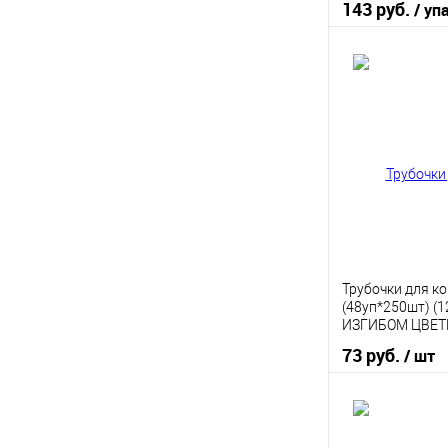
143 руб.
/ уп
В 
Купить в 1 кл
В избранное
Трубочки для ко
(48уп*250шт) (
ИЗГИБОМ ЦВЕТ
73 руб.
/ шт
В 