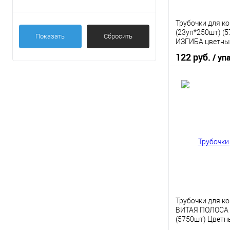
Трубочки для ко
(23уп*250шт) (
Показать
Сбросить
ИЗГИБА цветны
122 руб.
/ уп
В 
Купить в 1 кл
В избранное
Трубочки для ко
ВИТАЯ ПОЛОСА 
(5750шт) Цвет