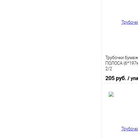
Купить в 1 кл
В избранное
Трубочки бума
ПОЛОСА (6*197м
2/2
205 руб.
/ уп
В 
Купить в 1 кл
В избранное