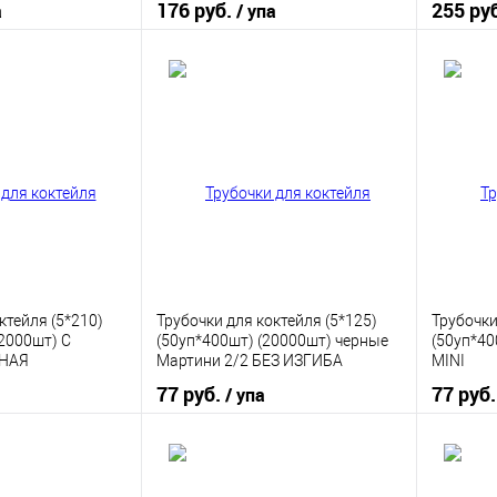
176 руб.
255 ру
а
/ упа
корзину
В корзину
ик
К сравнению
Купить в 1 клик
К сравнению
Купить
В наличии
В избранное
В наличии
В изб
ктейля (5*210)
Трубочки для коктейля (5*125)
Трубочки
12000шт) С
(50уп*400шт) (20000шт) черные
(50уп*40
НАЯ
Мартини 2/2 БЕЗ ИЗГИБА
MINI
77 руб.
77 руб
/ упа
корзину
В корзину