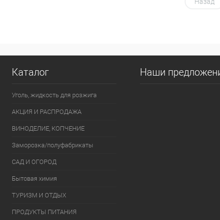
В корзину
Назад
Купить в 1 клик
К сравнению
Купить в 1
В избранное
В наличии
В избранно
Каталог
Наши предложен
Уголь, жидкость для розжига
АКЦИЯ И РАСПРОДАЖА
ВИНОДЕЛИЕ, КОПЧЕНИЕ
Заморозка/полуфабрикаты
САД И ОГОРОД
Бытовая химия
ТУРИЗМ И ОТДЫХ
ПРОДУКТЫ ПИТАНИЯ