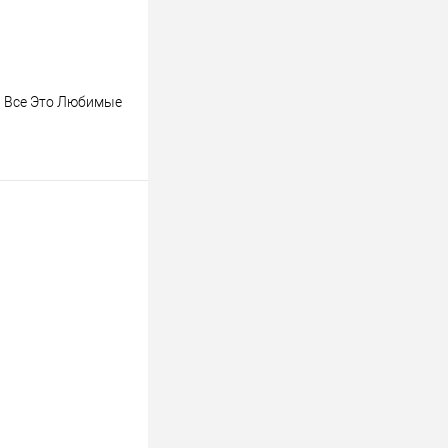
М Все Это Любимые
ину
К сравнению
В наличии