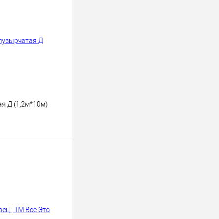
я Д (1,2м*10м)
ину
К сравнению
В наличии