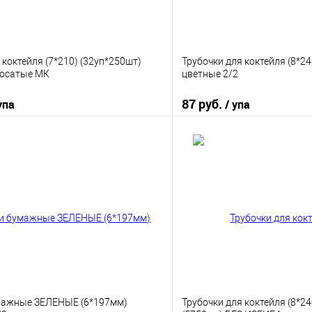
 коктейля (7*210) (32уп*250шт)
Трубочки для коктейля (8*24
лосатые МК
цветные 2/2
87 руб.
упа
/ упа
В корзину
В корз
 клик
К сравнению
Купить в 1 клик
е
В наличии
В избранное
мажные ЗЕЛЕНЫЕ (6*197мм)
Трубочки для коктейля (8*24