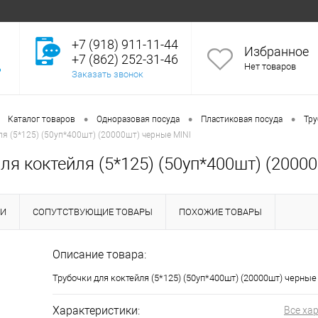
+7 (918) 911-11-44
Избранное
+7 (862) 252-31-46
Нет товаров
Заказать звонок
•
•
•
Каталог товаров
Одноразовая посуда
Пластиковая посуда
Тру
ля (5*125) (50уп*400шт) (20000шт) черные MINI
ля коктейля (5*125) (50уп*400шт) (2000
КИ
СОПУТСТВУЮЩИЕ ТОВАРЫ
ПОХОЖИЕ ТОВАРЫ
Описание товара:
Трубочки для коктейля (5*125) (50уп*400шт) (20000шт) черные
Характеристики:
Все ха