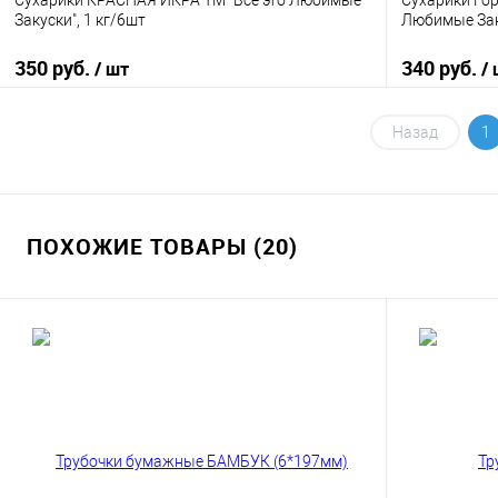
Сухарики КРАСНАЯ ИКРА ТМ "Все это Любимые
Сухарики Гор
Закуски", 1 кг/6шт
Любимые Зак
350 руб.
340 руб.
/ шт
/
В корзину
Назад
1
Купить в 1 клик
К сравнению
Купить в 1
В избранное
В наличии
В избранно
ПОХОЖИЕ ТОВАРЫ (20)