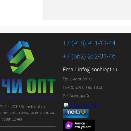
+7 (918) 911-11-44
+7 (862) 252-31-46
Email:
info@sochiopt.ru
График работы
Пн-Сб: с 9:00 до 18:00
Вс: Выходной
 2017-2019 © sochiopt.ru -
производственная компания.
а защищены.