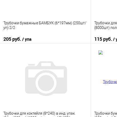
Трубочки бумажные БАМБУК (6*197мм) (250шт/
Трубочки для
уп) 2/2
(8000шт) по
205 руб.
115 руб.
/ упа
/ 
В корзину
Купить в 1 клик
К сравнению
Купить в 1
В избранное
В наличии
В избранно
Трубочки для коктейля (8*240) в инд. упак.
Трубочки бу