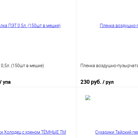
0,5л. (150шт в мешке)
Пленка воздушно-пузырчата
230 руб.
/ упа
/ рул
В корзину
В корз
 клик
К сравнению
Купить в 1 клик
е
В наличии
В избранное