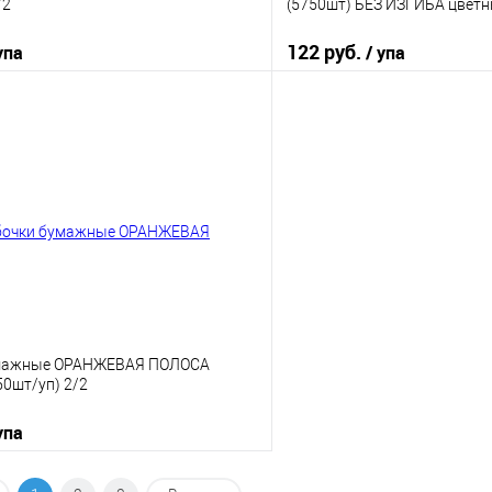
/2
(5750шт) БЕЗ ИЗГИБА цвет
122 руб.
упа
/ упа
В корзину
В корз
 клик
К сравнению
Купить в 1 клик
е
В наличии
В избранное
умажные ОРАНЖЕВАЯ ПОЛОСА
50шт/уп) 2/2
упа