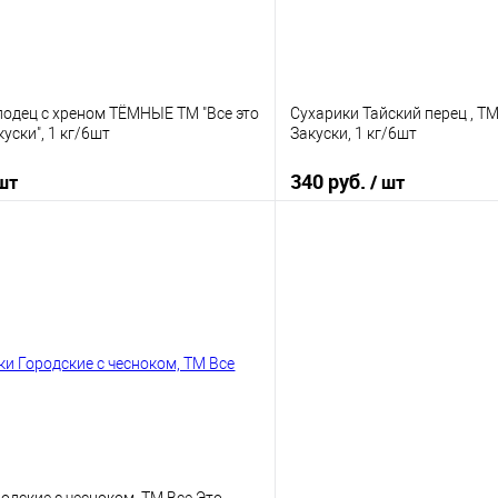
лодец с хреном ТЁМНЫЕ ТМ "Все это
Сухарики Тайский перец , Т
ски", 1 кг/6шт
Закуски, 1 кг/6шт
340 руб.
 шт
/ шт
В корзину
В корз
 клик
К сравнению
Купить в 1 клик
е
В наличии
В избранное