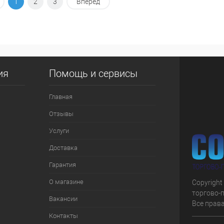
В корзину
1
2
3
Вперед
 клик
К сравнению
е
В наличии
ия
Помощь и сервисы
Главная
Отзывы
Услуги
Доставка
Гарантия
О магазине
Copyright
торгово-
Вакансии
Все прав
Контакты