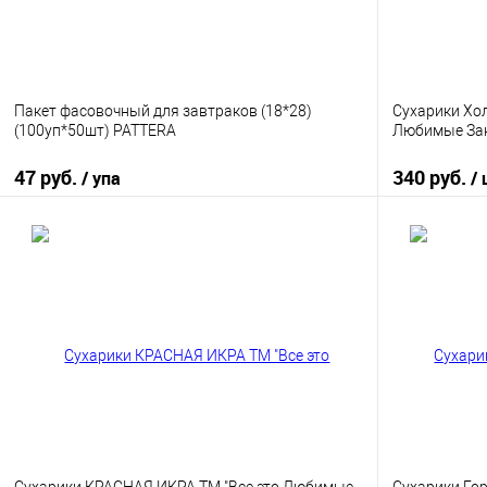
Пакет фасовочный для завтраков (18*28)
Сухарики Хо
(100уп*50шт) PATTERA
Любимые Заку
47 руб.
340 руб.
/ упа
/
В корзину
Купить в 1 клик
К сравнению
Купить в 1
В избранное
В наличии
В избранно