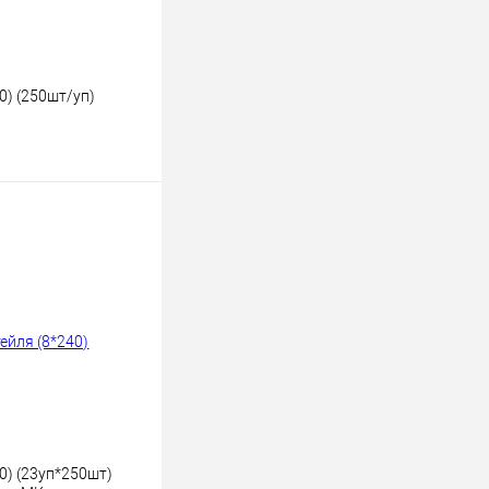
0) (250шт/уп)
ину
К сравнению
В наличии
0) (23уп*250шт)