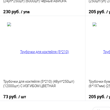
(24уп*250шт) (6000шт) черные АВИОРА
(250шт/уп) 2
230 руб.
205 руб.
/ упа
/ 
В корзину
Купить в 1 клик
К сравнению
Купить в 1
В избранное
В наличии
В избранно
Трубочки для коктейля (5*210) (48уп*250шт)
Трубочки б
(12000шт) С ИЗГИБОМ ЦВЕТНАЯ
(6*197мм) (2
73 руб.
205 руб.
/ шт
/ 