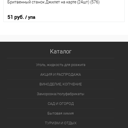
Бритвенный станок Джилет на карте (24шт) (576)
51 руб.
/ упа
В корзину
В избранное
В наличии
Каталог
Уголь, жидкость для розжига
АКЦИЯ И РАСПРОДАЖА
ВИНОДЕЛИЕ, КОПЧЕНИЕ
Заморозка/полуфабрикаты
САД И ОГОРОД
Бытовая химия
ТУРИЗМ И ОТДЫХ