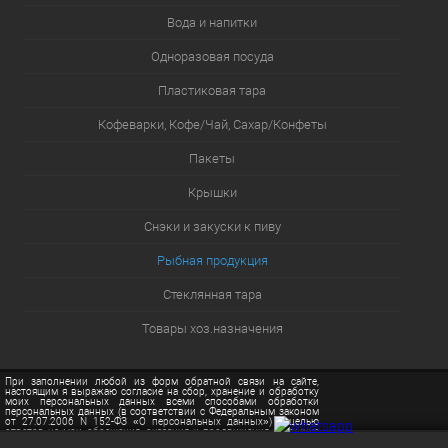
Вода и напитки
Одноразовая посуда
Пластиковая тара
Кофеварки, Кофе/Чай, Сахар/Конфеты
Пакеты
Крышки
Снэки и закуски к пиву
Рыбная продукция
Стеклянная тара
Товары хоз.назначения
При заполнении любой из форм обратной связи на сайте,
настоящим я выражаю согласие на сбор, хранение и обработку
моих персональных данных всеми способами обработки
персональных данных (в соответствии с Федеральным законом
от 27.07.2006 N 152-ФЗ «О персональных данных») с целью
ответов на мои обращения, оказания и продвижения на рынке
услуг сайта sochiopt.ru, в том числе с привлечением третьих лиц.