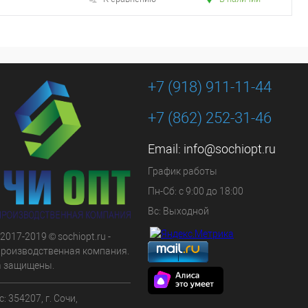
+7 (918) 911-11-44
+7 (862) 252-31-46
Email:
info@sochiopt.ru
График работы
Пн-Сб: с 9:00 до 18:00
Вс: Выходной
 2017-2019 © sochiopt.ru -
производственная компания.
а защищены.
: 354207, г. Сочи,