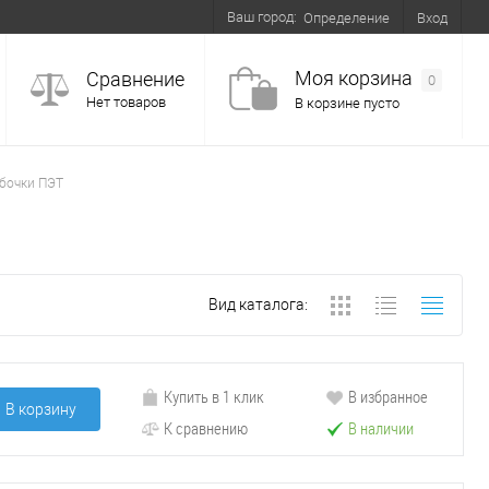
Ваш город:
Вход
Определение
Моя корзина
Сравнение
0
Нет товаров
В корзине пусто
бочки ПЭТ
Вид каталога:
Купить в 1 клик
В избранное
В корзину
К сравнению
В наличии