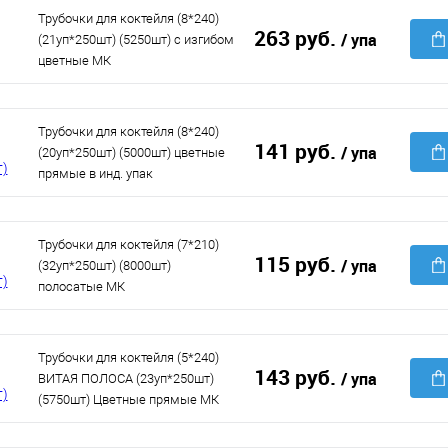
Трубочки для коктейля (8*240)
263 руб.
/ упа
(21уп*250шт) (5250шт) с изгибом
цветные МК
Трубочки для коктейля (8*240)
141 руб.
/ упа
(20уп*250шт) (5000шт) цветные
прямые в инд. упак
Трубочки для коктейля (7*210)
115 руб.
/ упа
(32уп*250шт) (8000шт)
полосатые МК
Трубочки для коктейля (5*240)
143 руб.
/ упа
ВИТАЯ ПОЛОСА (23уп*250шт)
(5750шт) Цветные прямые МК