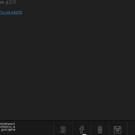
я. д.2/3.
ть на карте
рсональных
iopt.ru, в
 для сайта