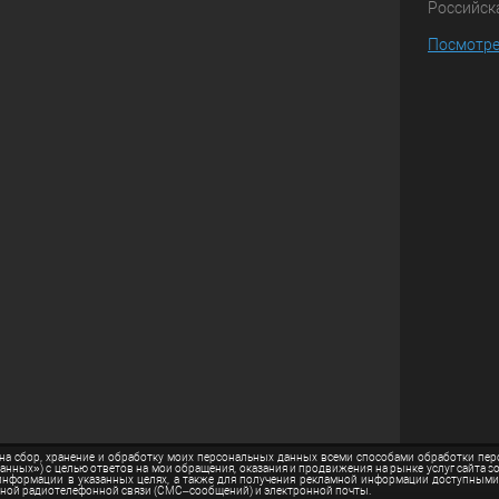
Российска
Посмотре
 на сбор, хранение и обработку моих персональных данных всеми способами обработки пе
ных») с целью ответов на мои обращения, оказания и продвижения на рынке услуг сайта soch
, информации в указанных целях, а также для получения рекламной информации доступными
ижной радиотелефонной связи (СМС–сообщений) и электронной почты.