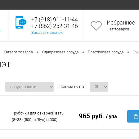
+7 (918) 911-11-44
Избранное
+7 (862) 252-31-46
Нет товаров
Заказать звонок
•
•
•
Каталог товаров
Одноразовая посуда
Пластиковая посуда
Тру
ПЭТ
:
Показать по:
Трубочки для сахарной ваты
965 руб.
/ упа
(8*38) (500шт/8уп) (4000)