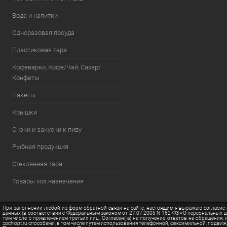
Вода и напитки
Одноразовая посуда
Пластиковая тара
Кофеварки, Кофе/Чай, Сахар/
Конфеты
Пакеты
Крышки
Снэки и закуски к пиву
Рыбная продукция
Стеклянная тара
Товары хоз.назначения
При заполнении любой из форм обратной связи на сайте, настоящим я выражаю согласие
данных (в соответствии с Федеральным законом от 27.07.2006 N 152-ФЗ «О персональных дан
том числе с привлечением третьих лиц. Согласен(-а) на получение ответов на обращения
sochiopt.ru способами, в том числе путем использования телефонной, факсимильной, подв