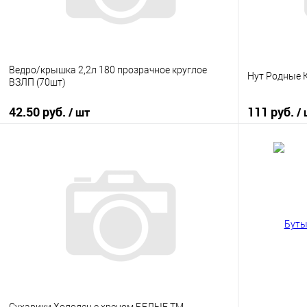
Ведро/крышка 2,2л 180 прозрачное круглое
Нут Родные К
ВЗЛП (70шт)
42.50 руб.
111 руб.
/ шт
/
В корзину
Купить в 1 клик
К сравнению
Купить в 1
В избранное
В наличии
В избранно