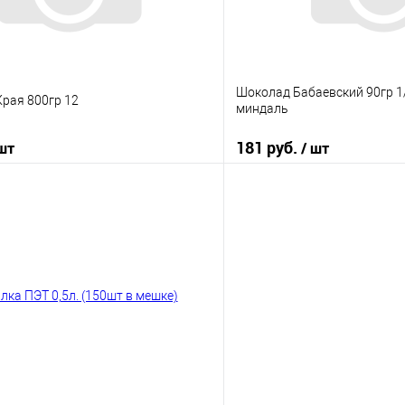
Шоколад Бабаевский 90гр 
рая 800гр 12
миндаль
181 руб.
 шт
/ шт
В корзину
В корз
 клик
К сравнению
Купить в 1 клик
е
В наличии
В избранное