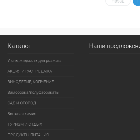
В корзину
Назад
1
Купить в 1 клик
К сравнению
Купить в 1
В избранное
В наличии
В избранно
Каталог
Наши предложен
Уголь, жидкость для розжига
АКЦИЯ И РАСПРОДАЖА
ВИНОДЕЛИЕ, КОПЧЕНИЕ
Заморозка/полуфабрикаты
САД И ОГОРОД
Бытовая химия
ТУРИЗМ И ОТДЫХ
ПРОДУКТЫ ПИТАНИЯ