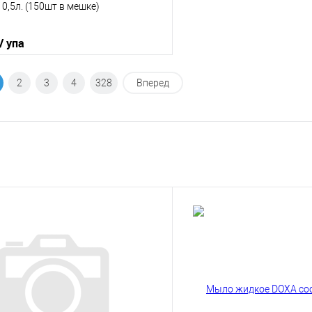
0,5л. (150шт в мешке)
/ упа
В корзину
2
3
4
328
Вперед
 клик
К сравнению
е
В наличии