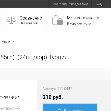
Ваш город:
Вход
Определение
Моя корзина
Сравнение
0
Нет товаров
В корзине пусто
•
Мыло
5гр), (24шт/кор) Турция
Артикул:
111-0447
210 руб.
/кор) Турция
рактеристики
В корзину