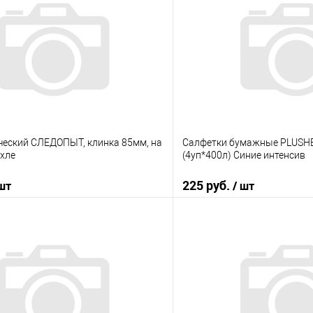
ческий СЛЕДОПЫТ, клинка 85мм, на
Салфетки бумажные PLUSHE 
ехле
(4уп*400л) Синие интенсив
225 руб.
 шт
/ шт
В корзину
В корз
 клик
К сравнению
Купить в 1 клик
е
В наличии
В избранное