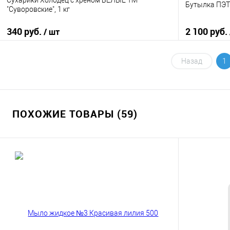
Сухарики Холодец с хреном БЕЛЫЕ ТМ
Бутылка ПЭТ 
"Суворовские", 1 кг
340 руб.
2 100 руб.
/ шт
В корзину
Назад
1
Купить в 1 клик
К сравнению
Купить в 1
В избранное
В наличии
В избранно
ПОХОЖИЕ ТОВАРЫ (59)