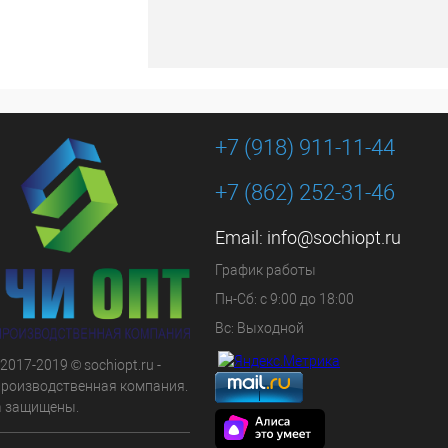
+7 (918) 911-11-44
+7 (862) 252-31-46
Email:
info@sochiopt.ru
График работы
Пн-Сб: с 9:00 до 18:00
Вс: Выходной
 2017-2019 © sochiopt.ru -
производственная компания.
а защищены.