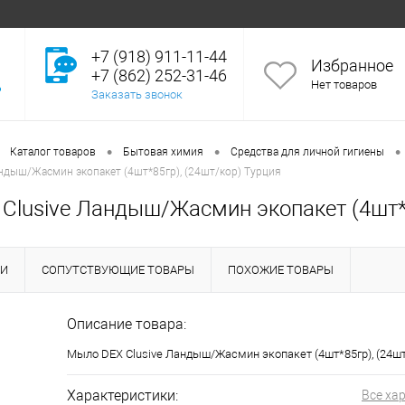
+7 (918) 911-11-44
Избранное
+7 (862) 252-31-46
Нет товаров
Заказать звонок
•
•
•
Каталог товаров
Бытовая химия
Средства для личной гигиены
ндыш/Жасмин экопакет (4шт*85гр), (24шт/кор) Турция
Clusive Ландыш/Жасмин экопакет (4шт*8
КИ
СОПУТСТВУЮЩИЕ ТОВАРЫ
ПОХОЖИЕ ТОВАРЫ
Описание товара:
Мыло DEX Clusive Ландыш/Жасмин экопакет (4шт*85гр), (24шт
Характеристики:
Все ха