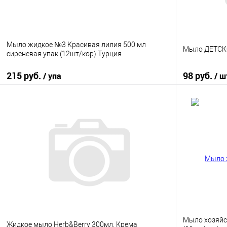
Мыло жидкое №3 Красивая лилия 500 мл
Мыло ДЕТСКО
сиреневая упак (12шт/кор) Турция
215 руб.
98 руб.
/ упа
/ ш
В корзину
Купить в 1 клик
К сравнению
Купить в 1
В избранное
В наличии
В избранно
Мыло хозяйс
Жидкое мыло Herb&Berry 300мл, Крема