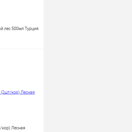
й лес 500мл Турция
ину
К сравнению
В наличии
/кор) Лесная