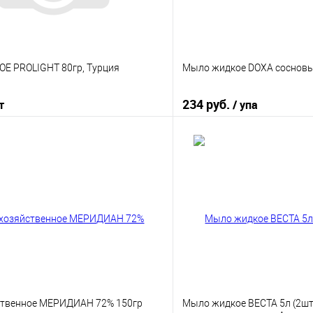
Е PROLIGHT 80гр, Турция
Мыло жидкое DOXA сосновы
234 руб.
т
/ упа
В корзину
В корз
 клик
К сравнению
Купить в 1 клик
е
В наличии
В избранное
твенное МЕРИДИАН 72% 150гр
Мыло жидкое ВЕСТА 5л (2шт