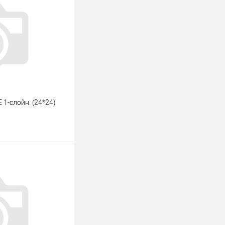
1-слойн. (24*24)
ину
К сравнению
В наличии