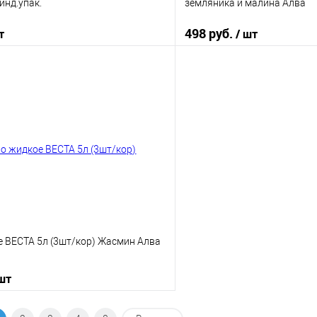
инд.упак.
земляника и малина Алва
498 руб.
т
/ шт
В корзину
В корз
 клик
К сравнению
Купить в 1 клик
е
В наличии
В избранное
 ВЕСТА 5л (3шт/кор) Жасмин Алва
 шт