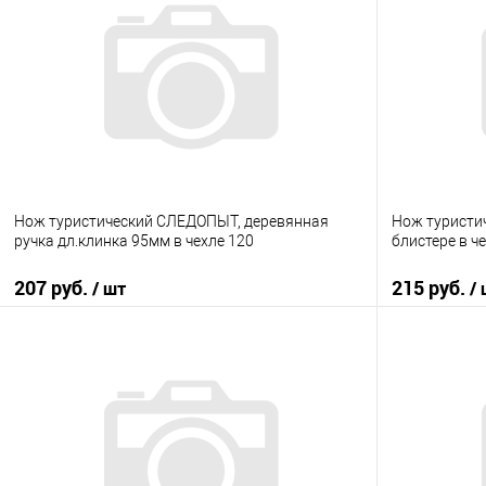
Нож туристический СЛЕДОПЫТ, деревянная
Нож туристи
ручка дл.клинка 95мм в чехле 120
блистере в ч
207 руб.
215 руб.
/ шт
/
В корзину
Купить в 1 клик
К сравнению
Купить в 1
В избранное
В наличии
В избранно