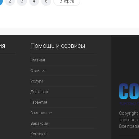
В корзину
2
3
4
8
Вперед
 клик
К сравнению
е
В наличии
ия
Помощь и сервисы
Главная
Отзывы
Услуги
Доставка
Гарантия
О магазине
Copyright
торгово-
Вакансии
Все прав
Контакты