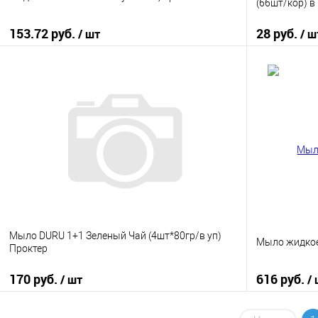
(66шт/кор) в 
153.72 руб.
28 руб.
/ шт
/ ш
В корзину
Купить в 1 клик
К сравнению
Купить в 1
В избранное
В наличии
В избранно
Мыло DURU 1+1 Зеленый Чай (4шт*80гр/в уп)
Мыло жидкое
Проктер
170 руб.
616 руб.
/ шт
/