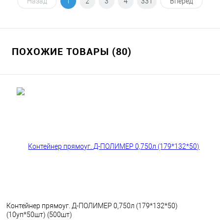
В корзину
Назад
1
2
3
4
331
Вперед
В избранное
В наличии
ПОХОЖИЕ ТОВАРЫ (80)
Контейнер прямоуг. Д-ПОЛИМЕР 0,750л (179*132*50)
(10уп*50шт) (500шт)