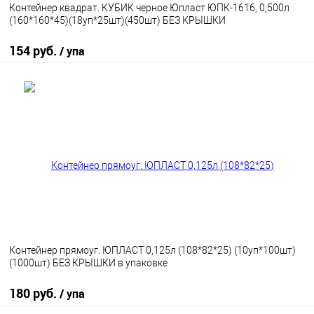
Контейнер квадрат. КУБИК черное Юпласт ЮПК-1616, 0,500л
(160*160*45)(18уп*25шт)(450шт) БЕЗ КРЫШКИ
154 руб.
/ упа
В корзину
В избранное
В наличии
Контейнер прямоуг. ЮПЛАСТ 0,125л (108*82*25) (10уп*100шт)
(1000шт) БЕЗ КРЫШКИ в упаковке
180 руб.
/ упа