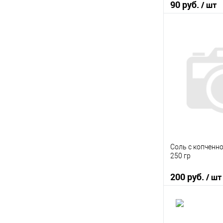
90 руб.
/ шт
В 
Купить в 1 кл
В избранное
Соль с копченн
250 гр
200 руб.
/ шт
В 