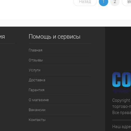
корзину
В корзину
Назад
1
2
В
ик
К сравнению
Купить в 1 клик
К сравнению
Купить
В наличии
В избранное
В наличии
В изб
ия
Помощь и сервисы
Главная
Отзывы
Услуги
Доставка
Гарантия
О магазине
Copyright
торгово-
Вакансии
Все прав
Контакты
Наш адрес