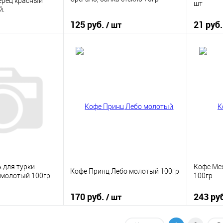
перец красный
шт
й.
125 руб.
21 руб
/ шт
корзину
В корзину
ик
К сравнению
Купить в 1 клик
К сравнению
Купить
В наличии
В избранное
В наличии
В изб
 для турки
Кофе Ме
Кофе Принц Лебо молотый 100гр
т молотый 100гр
100гр
170 руб.
243 ру
/ шт