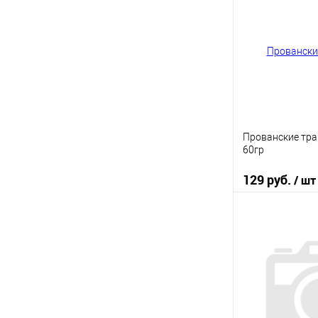
Купить в 1 кл
В избранное
Прованские трав
60гр
129 руб.
/ шт
В 
Купить в 1 кл
В избранное