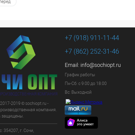
В корзину
В корзину
перед
 в 1 клик
К сравнению
Купить в 1 клик
К сравнению
ранное
В наличии
В избранное
В наличии
+7 (918) 911-11-44
+7 (862) 252-31-46
Email:
info@sochiopt.ru
График работы
Пн-Сб: с 9:00 до 18:00
Вс: Выходной
 2017-2019 © sochiopt.ru -
производственная компания.
а защищены.
: 354207, г. Сочи,