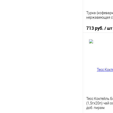
Турка (кофеварк
нержавеющая с
713 руб.
/ шт
В 
Купить в 1 кл
В избранное
Тесс Коктейль 
(1,5гх20п) чай о
доб. пирам.