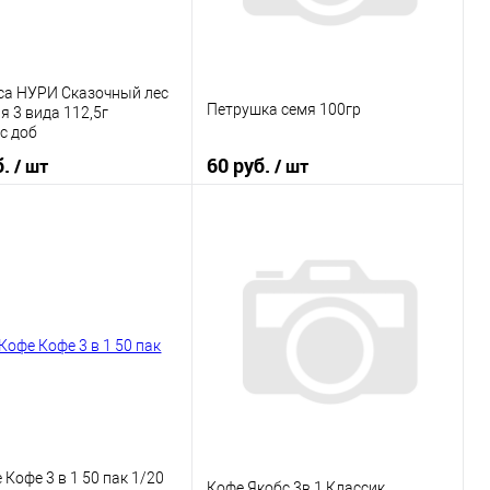
са НУРИ Сказочный лес
Петрушка семя 100гр
я 3 вида 112,5г
.с доб
б.
60 руб.
/ шт
/ шт
В корзину
В корзину
 в 1 клик
К сравнению
Купить в 1 клик
К сравнению
ранное
В наличии
В избранное
В наличии
Кофе 3 в 1 50 пак 1/20
Кофе Якобс 3в 1 Классик