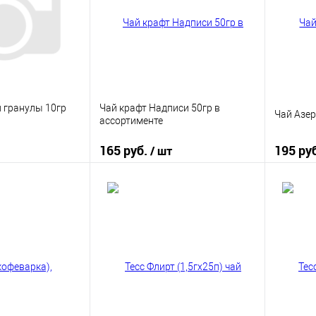
 гранулы 10гр
Чай крафт Надписи 50гр в
Чай Азер
ассортименте
165 руб.
195 ру
/ шт
корзину
В корзину
ик
К сравнению
Купить в 1 клик
К сравнению
Купить
В наличии
В избранное
В наличии
В изб