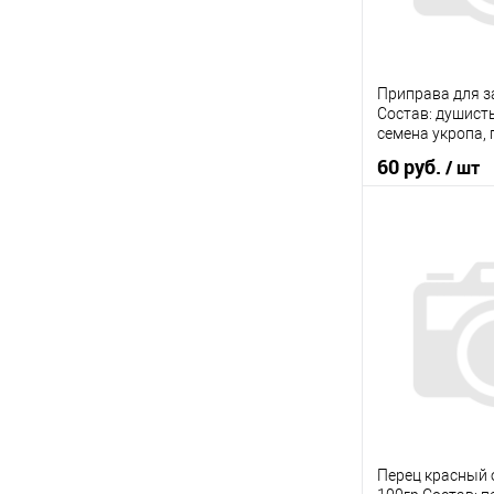
Приправа для з
Состав: душист
семена укропа, 
морковка, пере
60 руб.
/ шт
В 
Купить в 1 кл
В избранное
Перец красный