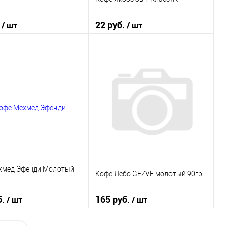
.
22 руб.
/ шт
/ шт
В корзину
В корзину
 в 1 клик
К сравнению
Купить в 1 клик
К сравнению
ранное
В наличии
В избранное
В наличии
хмед Эфенди Молотый
Кофе Лебо GEZVE молотый 90гр
б.
165 руб.
/ шт
/ шт