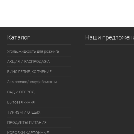
В 
Купить в 1 кл
В избранное
Каталог
Наши предложен
Уголь, жидкость для розжига
АКЦИЯ И РАСПРОДАЖА
ВИНОДЕЛИЕ, КОПЧЕНИЕ
Заморозка/полуфабрикаты
САД И ОГОРОД
Бытовая химия
ТУРИЗМ И ОТДЫХ
ПРОДУКТЫ ПИТАНИЯ
КОРОБКИ КАРТОННЫЕ