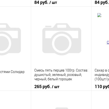
84 руб.
84 руб
/ шт
корзину
В корзину
ик
К сравнению
Купить в 1 клик
К сравнению
Купить
В наличии
В избранное
В наличии
В изб
Смесь пять перцев 100гр. Состав:
Сахар в с
остями Солидар
душистый, зеленый, розовый,
индивид
черный, белый горошек
(100шт/у
265 руб.
110 ру
/ шт
корзину
В корзину