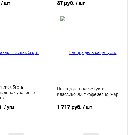
.
87 руб.
/ шт
/ шт
В корзину
В корзину
 в 1 клик
К сравнению
Купить в 1 клик
К сравнению
ранное
В наличии
В избранное
В наличии
тиках 5гр, в
Пьяцца дель кафе Густо
уальной упаковке
Классико 900г кофе зерно, жар
п)
б.
1 717 руб.
/ упа
/ шт
В корзину
В корзину