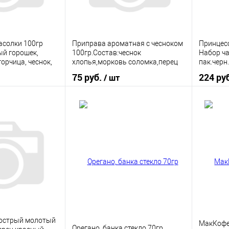
асолки 100гр
Приправа ароматная с чесноком
Принцес
ый горошек,
100гр.Состав:чеснок
Набор ча
горчица, чеснок,
хлопья,морковь соломка,перец
пак.черн
ц
зеленый,перец красный
75 руб.
224 ру
/ шт
корзину
В корзину
ик
К сравнению
Купить в 1 клик
К сравнению
Купить
В наличии
В избранное
В наличии
В изб
 острый молотый
МакКофе 
Орегано, банка стекло 70гр