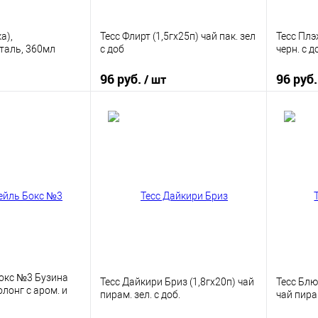
а),
Тесс Флирт (1,5гх25п) чай пак. зел
Тесс Плэ
таль, 360мл
с доб
черн. с д
96 руб.
96 руб
/ шт
корзину
В корзину
ик
К сравнению
Купить в 1 клик
К сравнению
Купить
В наличии
В избранное
В наличии
В изб
Бокс №3 Бузина
Тесс Дайкири Бриз (1,8гх20п) чай
Тесс Блю
олонг с аром. и
пирам. зел. с доб.
чай пирам