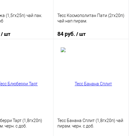
жа (1,5гх25п) чай пак.
Тесс Космополитан Пати (2гх20п)
об
чай нап пирам.
.
84 руб.
/ шт
/ шт
В корзину
В корзину
 в 1 клик
К сравнению
Купить в 1 клик
К сравнению
ранное
В наличии
В избранное
В наличии
берри Тарт (1,8гх20п)
Тесс Банана Сплит (1,8гх20п) чай
. черн. с доб.
пирам. черн. с доб.