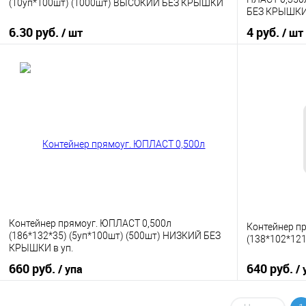
(10уп*100шт) (1000шт) ВЫСОКИЙ БЕЗ КРЫШКИ
БЕЗ КРЫШК
6.30 руб.
4 руб.
/ шт
/ шт
В корзину
Купить в 1 клик
К сравнению
Купить в 1
В избранное
В наличии
В избранно
Контейнер прямоуг. ЮПЛАСТ 0,500л
Контейнер п
(186*132*35) (5уп*100шт) (500шт) НИЗКИЙ БЕЗ
(138*102*121
КРЫШКИ в уп.
660 руб.
640 руб.
/ упа
/ 