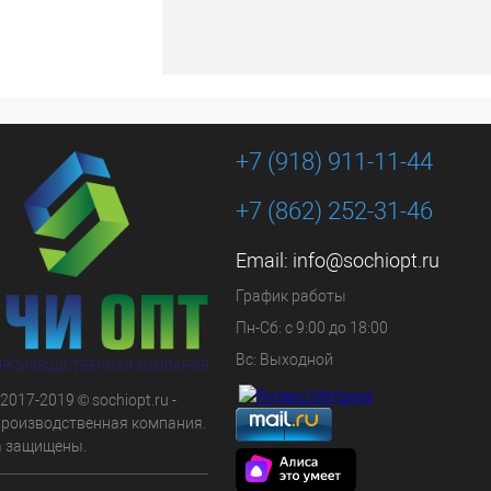
+7 (918) 911-11-44
+7 (862) 252-31-46
Email:
info@sochiopt.ru
График работы
Пн-Сб: с 9:00 до 18:00
Вс: Выходной
 2017-2019 © sochiopt.ru -
производственная компания.
а защищены.