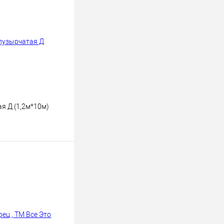
я Д (1,2м*10м)
ину
К сравнению
В наличии