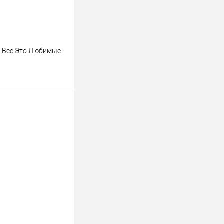
М Все Это Любимые
ину
К сравнению
В наличии