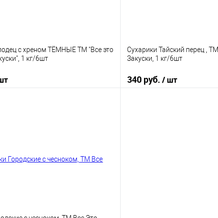
лодец с хреном ТЁМНЫЕ ТМ "Все это
Сухарики Тайский перец , Т
ски", 1 кг/6шт
Закуски, 1 кг/6шт
340 руб.
 шт
/ шт
В корзину
В корз
 клик
К сравнению
Купить в 1 клик
е
В наличии
В избранное