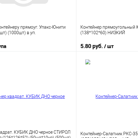
нтейнеру прямоуг. Упакс-Юнити
Контейнер прямоугольный 
шт) (1000шт) в уп.
(138*102*60) НИЗКИЙ
5.80 руб.
упа
/ шт
В корзину
В корз
 клик
К сравнению
Купить в 1 клик
е
В наличии
В избранное
вадрат. КУБИК ДНО черное СТИРОЛ
Контейнер-Салатник РКС-35
 (126*126*52) (50шт*10уп) (500шт)