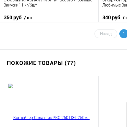
Сухарики КРАСНАЯ ИКРА ТМ "Все это Любимые
Сухарики Гор
Закуски", 1 кг/6шт
Любимые Зак
350 руб.
340 руб.
/ шт
/
В корзину
Назад
1
Купить в 1 клик
К сравнению
Купить в 1
В избранное
В наличии
В избранно
ПОХОЖИЕ ТОВАРЫ (77)