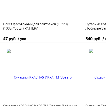
Пакет фасовочный для завтраков (18*28)
Сухарики Хо
(100уп*50шт) PATTERA
Любимые Заку
47 руб.
340 руб.
/ упа
/
В корзину
Купить в 1 клик
К сравнению
Купить в 1
В избранное
В наличии
В избранно