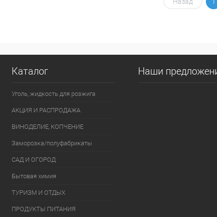
В корзину
Назад
1
Купить в 1 клик
К сравнению
Купить в 1
В избранное
В наличии
В избранно
Каталог
Наши предложен
Уголь, жидкость для розжига
АКЦИЯ И РАСПРОДАЖА
ВИНОДЕЛИЕ, КОПЧЕНИЕ
Заморозка/полуфабрикаты
САД И ОГОРОД
Бытовая химия
ТУРИЗМ И ОТДЫХ
ПРОДУКТЫ ПИТАНИЯ