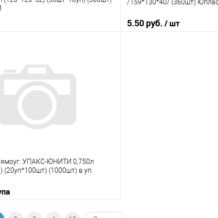
/159*130*40/ (360шт) Юпла
И
5.50 руб.
/ шт
В корзину
В корз
 клик
К сравнению
Купить в 1 клик
е
В наличии
В избранное
рямоуг. УПАКС-ЮНИТИ 0,750л
) (20уп*100шт) (1000шт) в уп.
упа