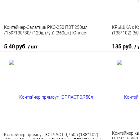
Контейнер-Салатник РКС-250 ПЭТ 250мл
КРЫШКА к Ко
/159*130*30/ (120шт/уп) (360шт) Юпласт
(138*102) (50
5.40 руб.
135 руб.
/ шт
/ 
В корзину
Купить в 1 клик
К сравнению
Купить в 1
В избранное
В наличии
В избранно
Контейнер к
Контейнер прямоуг. ЮПЛАСТ 0,750л (138*102)
ПЛАСТ 0,350л