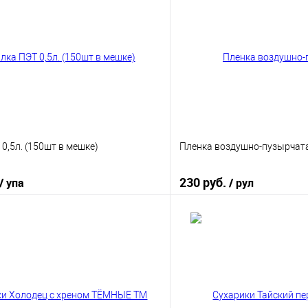
0,5л. (150шт в мешке)
Пленка воздушно-пузырчата
230 руб.
/ упа
/ рул
В корзину
В корз
 клик
К сравнению
Купить в 1 клик
е
В наличии
В избранное