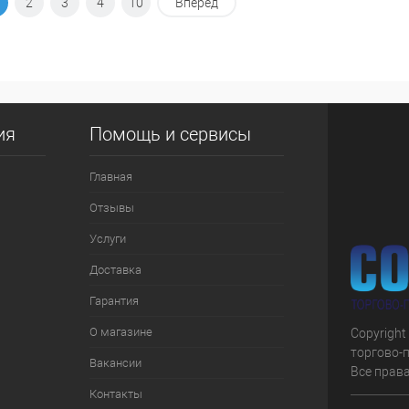
В корзину
2
3
4
10
Вперед
 клик
К сравнению
е
В наличии
ия
Помощь и сервисы
Главная
Отзывы
Услуги
Доставка
Гарантия
О магазине
Copyright
торгово-
Вакансии
Все прав
Контакты