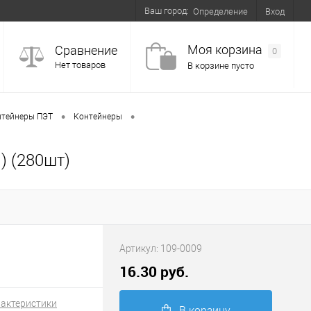
Ваш город:
Вход
Определение
Моя корзина
Сравнение
0
Нет товаров
В корзине пусто
•
•
нтейнеры ПЭТ
Контейнеры
 (280шт)
Артикул:
109-0009
16.30 руб.
рактеристики
В корзину