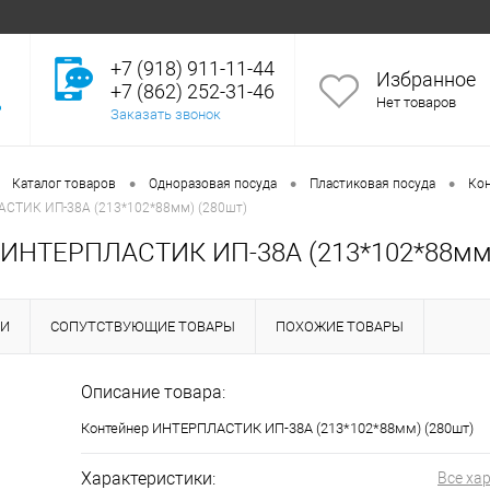
+7 (918) 911-11-44
Избранное
+7 (862) 252-31-46
Нет товаров
Заказать звонок
•
•
•
Каталог товаров
Одноразовая посуда
Пластиковая посуда
Ко
СТИК ИП-38А (213*102*88мм) (280шт)
 ИНТЕРПЛАСТИК ИП-38А (213*102*88мм)
КИ
СОПУТСТВУЮЩИЕ ТОВАРЫ
ПОХОЖИЕ ТОВАРЫ
Описание товара:
Контейнер ИНТЕРПЛАСТИК ИП-38А (213*102*88мм) (280шт)
Характеристики:
Все ха