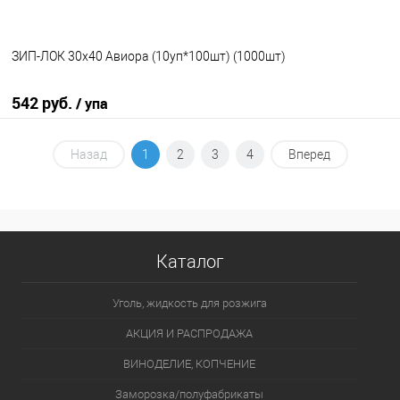
ЗИП-ЛОК 30х40 Авиора (10уп*100шт) (1000шт)
542 руб.
/ упа
В корзину
Назад
1
2
3
4
Вперед
В избранное
В наличии
Каталог
Уголь, жидкость для розжига
АКЦИЯ И РАСПРОДАЖА
ВИНОДЕЛИЕ, КОПЧЕНИЕ
Заморозка/полуфабрикаты