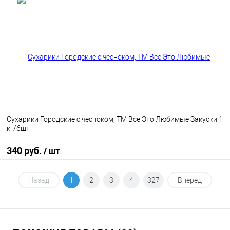
В корзину
В избранное
В наличии
Сухарики Городские с чесноком, ТМ Все Это Любимые Закуски 1
кг/6шт
340 руб.
/ шт
В корзину
Назад
1
2
3
4
327
Вперед
В избранное
В наличии