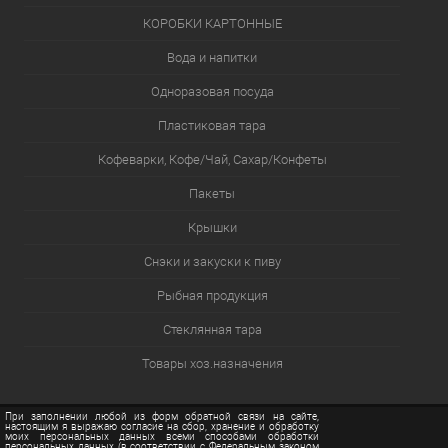
КОРОБКИ КАРТОННЫЕ
Вода и напитки
Одноразовая посуда
Пластиковая тара
Кофеварки, Кофе/Чай, Сахар/Конфеты
Пакеты
Крышки
Снэки и закуски к пиву
Рыбная продукция
Стеклянная тара
Товары хоз.назначения
При заполнении любой из форм обратной связи на сайте,
настоящим я выражаю согласие на сбор, хранение и обработку
моих персональных данных всеми способами обработки
персональных данных (в соответствии с Федеральным законом