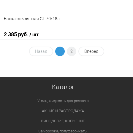
Банка стеклянная GL-70/18л
2 385 руб.
/ шт
В корзину
Назад
1
2
Вперед
В избранное
В наличии
Каталог
Уголь, жидкость для розжига
АКЦИЯ И РАСПРОДАЖА
ВИНОДЕЛИЕ, КОПЧЕНИЕ
Заморозка/полуфабрикаты