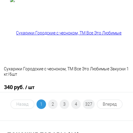
В корзину
В избранное
В наличии
Сухарики Городские с чесноком, ТМ Все Это Любимые Закуски 1
кг/6шт
340 руб.
/ шт
В корзину
Назад
1
2
3
4
327
Вперед
В избранное
В наличии