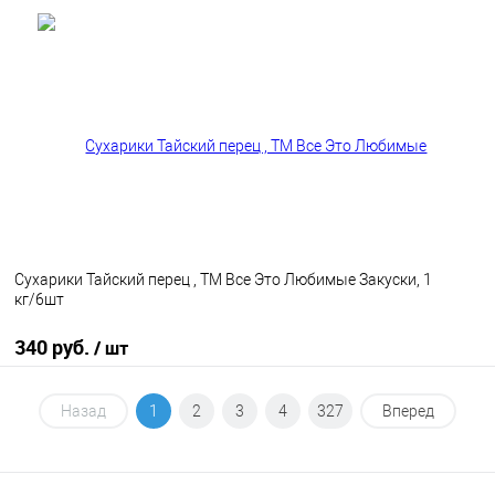
В корзину
В избранное
В наличии
Сухарики Тайский перец , ТМ Все Это Любимые Закуски, 1
кг/6шт
340 руб.
/ шт
В корзину
Назад
1
2
3
4
327
Вперед
В избранное
В наличии