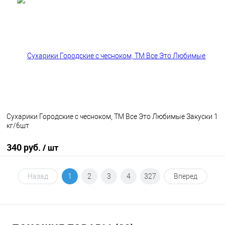
В корзину
В избранное
В наличии
Сухарики Городские с чесноком, ТМ Все Это Любимые Закуски 1
кг/6шт
340 руб.
/ шт
В корзину
Назад
1
2
3
4
327
Вперед
В избранное
В наличии