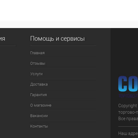
 клик
К сравнению
е
В наличии
ия
Помощь и сервисы
Главная
Отзывы
Услуги
Доставка
Гарантия
О магазине
Copyright
торгово-
Вакансии
Все прав
Контакты
Наш адрес