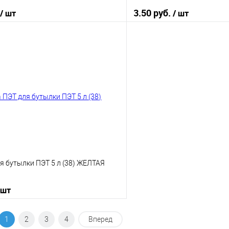
3.50 руб.
/ шт
/ шт
В корзину
В корз
 клик
К сравнению
Купить в 1 клик
е
В наличии
В избранное
я бутылки ПЭТ 5 л (38) ЖЕЛТАЯ
 шт
В корзину
1
2
3
4
Вперед