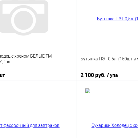
лодец с хреном БЕЛЫЕ ТМ
Бутылка ПЭТ 0,5л. (150шт в
, 1 кг
2 100 руб.
 шт
/ упа
В корзину
В корз
 клик
К сравнению
Купить в 1 клик
е
В наличии
В избранное