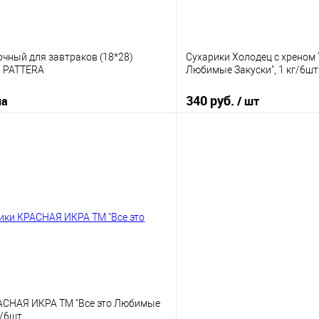
чный для завтраков (18*28)
Сухарики Холодец с хреном
) PATTERA
Любимые Закуски", 1 кг/6шт
340 руб.
па
/ шт
В корзину
В корз
 клик
К сравнению
Купить в 1 клик
е
В наличии
В избранное
АСНАЯ ИКРА ТМ "Все это Любимые
г/6шт