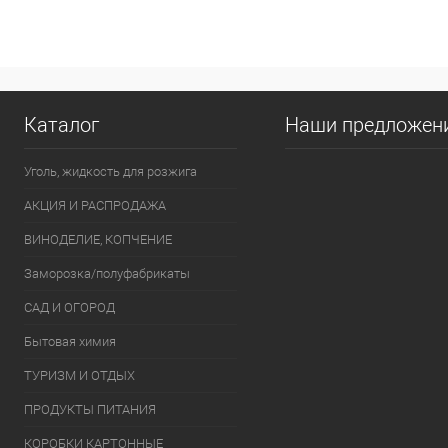
Купить в 1 клик
К сравнению
Купить в 1
В избранное
В наличии
В избранно
Каталог
Наши предложен
Уголь, жидкость для розжига
АКЦИЯ И РАСПРОДАЖА
ВИНОДЕЛИЕ, КОПЧЕНИЕ
Заморозка/полуфабрикаты
САД И ОГОРОД
Бытовая химия
ТУРИЗМ И ОТДЫХ
ПРОДУКТЫ ПИТАНИЯ
КОРОБКИ КАРТОННЫЕ