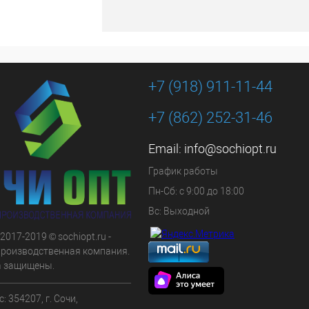
+7 (918) 911-11-44
+7 (862) 252-31-46
Email:
info@sochiopt.ru
График работы
Пн-Сб: с 9:00 до 18:00
Вс: Выходной
 2017-2019 © sochiopt.ru -
производственная компания.
а защищены.
: 354207, г. Сочи,