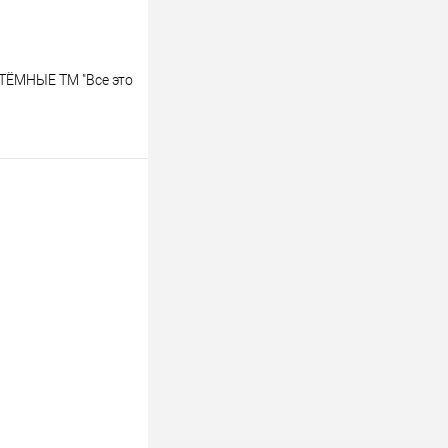
 ТЁМНЫЕ ТМ "Все это
ину
К сравнению
В наличии