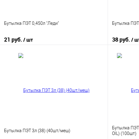
Бутылка ПЭТ 0,450л "Леди"
Бутылка ПЭТ 
21 руб.
38 руб.
/ шт
/ ш
В корзину
Купить в 1 клик
К сравнению
Купить в 1
В избранное
В наличии
В избранно
Бутылка ПЭТ 
Бутылка ПЭТ 3л (38) (40шт/меш)
OIL) (100шт)