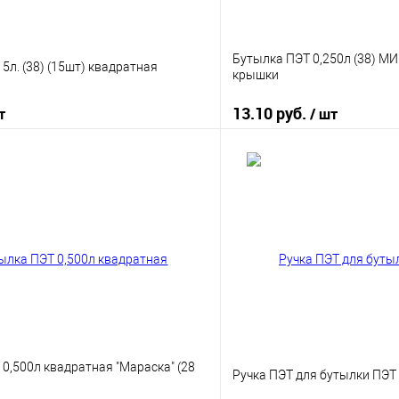
Бутылка ПЭТ 0,250л (38) МИ
5л. (38) (15шт) квадратная
крышки
13.10 руб.
т
/ шт
В корзину
В корз
 клик
К сравнению
Купить в 1 клик
е
В наличии
В избранное
0,500л квадратная "Мараска" (28
Ручка ПЭТ для бутылки ПЭТ 