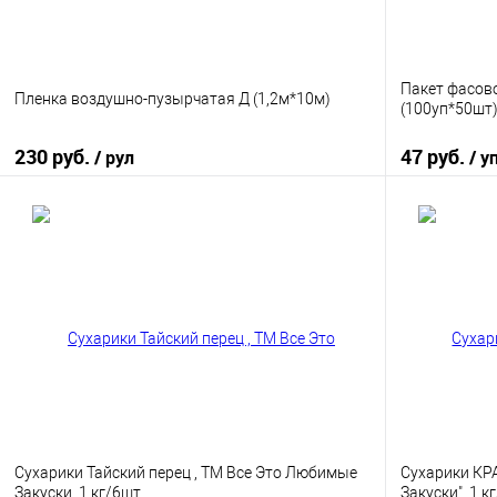
Пакет фасово
Пленка воздушно-пузырчатая Д (1,2м*10м)
(100уп*50шт
230 руб.
47 руб.
/ рул
/ у
В корзину
Купить в 1 клик
К сравнению
Купить в 1
В избранное
В наличии
В избранно
Сухарики Тайский перец , ТМ Все Это Любимые
Сухарики КР
Закуски, 1 кг/6шт
Закуски", 1 к