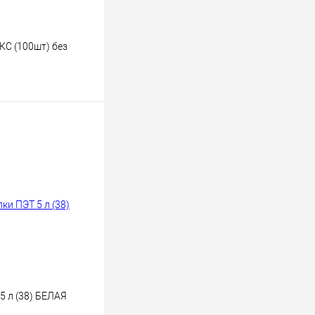
КС (100шт) без
ину
К сравнению
В наличии
5 л (38) БЕЛАЯ