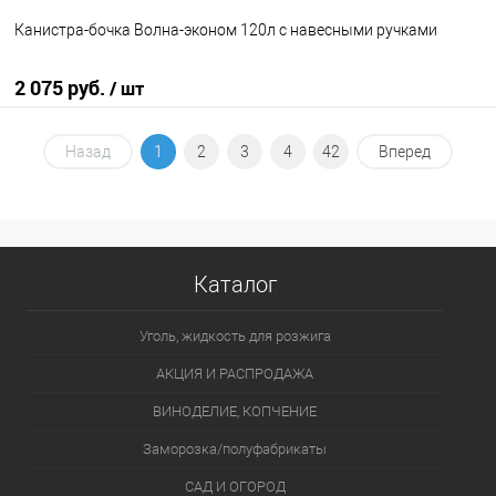
Канистра-бочка Волна-эконом 120л с навесными ручками
2 075 руб.
/ шт
В корзину
Назад
1
2
3
4
42
Вперед
В избранное
В наличии
Каталог
Уголь, жидкость для розжига
АКЦИЯ И РАСПРОДАЖА
ВИНОДЕЛИЕ, КОПЧЕНИЕ
Заморозка/полуфабрикаты
САД И ОГОРОД