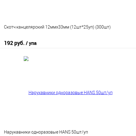
Скотч канцелярский 12ммх33мм (12шт*25уп) (300шт)
192 руб.
/ упа
В корзину
В избранное
В наличии
Нарукавники одноразовые HANS 50шт/уп