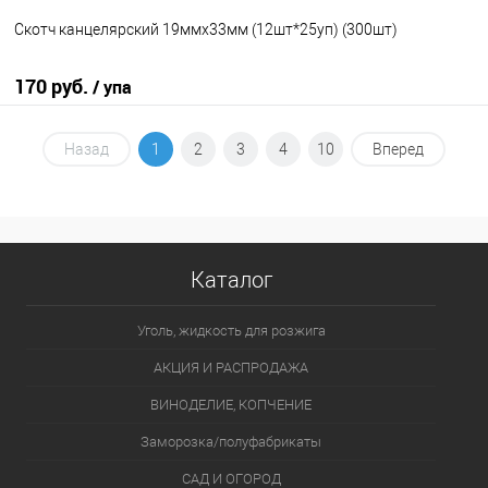
Скотч канцелярский 19ммх33мм (12шт*25уп) (300шт)
170 руб.
/ упа
В корзину
Назад
1
2
3
4
10
Вперед
В избранное
В наличии
Каталог
Уголь, жидкость для розжига
АКЦИЯ И РАСПРОДАЖА
ВИНОДЕЛИЕ, КОПЧЕНИЕ
Заморозка/полуфабрикаты
САД И ОГОРОД