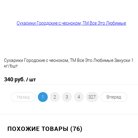
В избранное
В наличии
Сухарики Городские с чесноком, ТМ Все Это Любимые Закуски 1
кг/6шт
340 руб.
/ шт
В корзину
Назад
1
2
3
4
327
Вперед
В избранное
В наличии
ПОХОЖИЕ ТОВАРЫ (76)