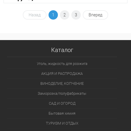
В корзину
Назад
1
2
3
Вперед
В избранное
В наличии
Каталог
Уголь, жидкость для розжига
АКЦИЯ И РАСПРОДАЖА
ВИНОДЕЛИЕ, КОПЧЕНИЕ
Заморозка/полуфабрикаты
САД И ОГОРОД
Бытовая химия
ТУРИЗМ И ОТДЫХ